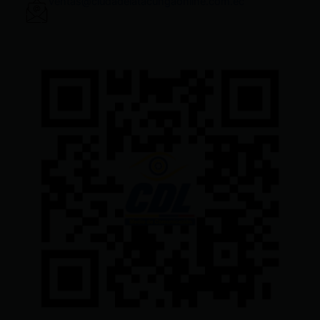
ventas@ciudadelatacungaonline.com.ec