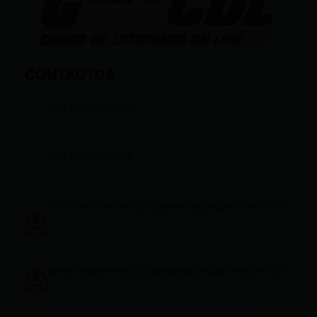
CONTACTOS
+593 969633820
+593 998959525
infocomunicacion@ciudadelatacungaonline.com.e
c
gerenciageneral@ciudadelatacungaonline.com.ec