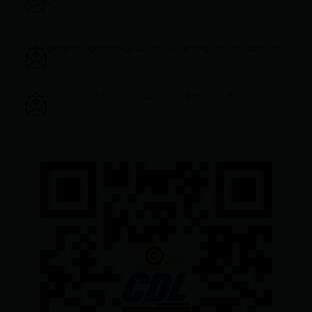
c
gerenciageneral@ciudadelatacungaonline.com.ec
ventas@ciudadelatacungaonline.com.ec