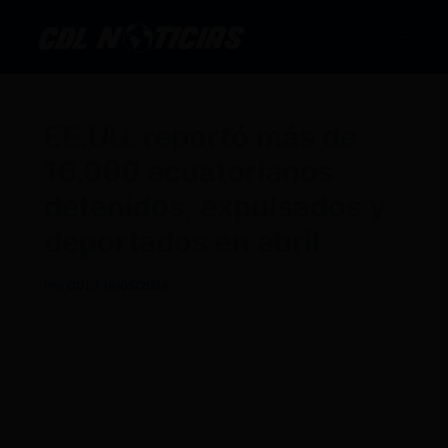
Ir
al
contenido
EE.UU. reportó más de
16.000 ecuatorianos
detenidos, expulsados y
deportados en abril
Por
CDL
/
18/05/2024