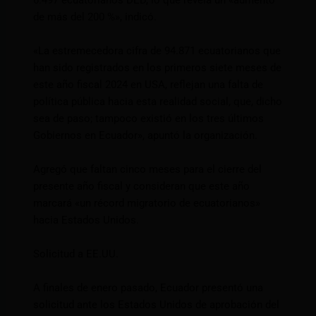
6.497 ecuatorianos DED, lo que revela un «aumento
de más del 200 %», indicó.
«La estremecedora cifra de 94.871 ecuatorianos que
han sido registrados en los primeros siete meses de
este año fiscal 2024 en USA, reflejan una falta de
política pública hacia esta realidad social, que, dicho
sea de paso; tampoco existió en los tres últimos
Gobiernos en Ecuador», apuntó la organización.
Agregó que faltan cinco meses para el cierre del
presente año fiscal y consideran que este año
marcará «un récord migratorio de ecuatorianos»
hacia Estados Unidos.
Solicitud a EE.UU.
A finales de enero pasado, Ecuador presentó una
solicitud ante los Estados Unidos de aprobación del