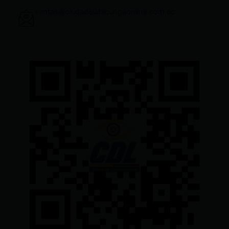
ventas@ciudadelatacungaonline.com.ec