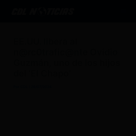
Ir
al
contenido
EE.UU. libera al
n@rc0trafic@nte Ovidio
Guzmán, uno de los hijos
del ‘El Chapo’
Por
CDL
/
26/07/2024