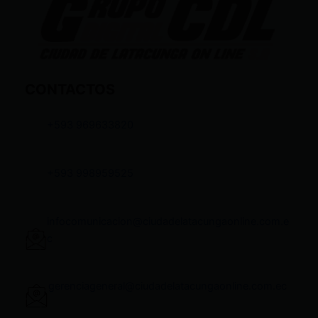
CONTACTOS
+593 969633820
+593 998959525
infocomunicacion@ciudadelatacungaonline.com.e
c
gerenciageneral@ciudadelatacungaonline.com.ec