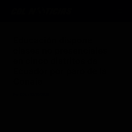
Ir
al
contenido
Educación dispone
clases no presenciales
en cinco distritos de
Ecuador por paro de la
Conaie
Por
CDL
/
13/10/2025