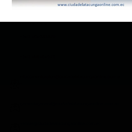
CONTACTOS
+593 969633820
+593 998959525
infocomunicacion@ciudadelatacungaonline.com.e
c
gerenciageneral@ciudadelatacungaonline.com.ec
ventas@ciudadelatacungaonline.com.ec