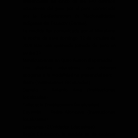
presenciales en cinco de los 140 distritos
educativos del país por el paro convocado
por la Confederación de Nacionalidades
Indígenas del Ecuador (Conaie).
La medida fue comunicada por el Ministerio
la noche de este domingo 12 de octubre de
2025 tras una ajetreada jornada de paro en
su día 21.
Movilizaciones en Quito fueron dispersadas
Los distritos educativos que deberán
acogerse a la modalidad no presencial son:
Ibarra (Instituciones focalizadas)
Otavalo – Antonio Ante (Instituciones
focalizadas)
Cotacachi (Instituciones focalizadas)
Cayambe – Pedro Moncayo (Instituciones
focalizadas)
Latacunga (2 Unidades Educativas)
Según Educación, la medida es de carácter