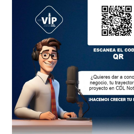
LEY ORGÁNICA DE COMUNICACIÓN
SEGÚN EL ART. 60 DE LA LEY ORGÁNICA DE
COMUNICACIÓN, LOS CONTENIDOS SE IDENTIFICAN
Y CLASIFICAN EN: (I), INFORMATIVOS; (O), DE
OPINIÓN; (F),
FORMATIVOS/EDUCATIVOS/CULTURALES; (E),
ENTRETENIMIENTO; Y (D), DEPORTIVOS.