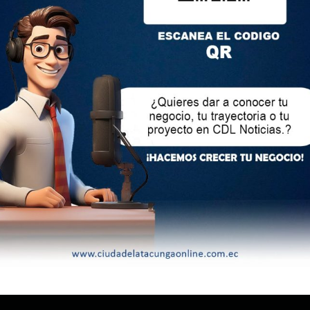
SIGU
ón dispone clases no presenciales en cinco distritos de Ecuador por paro de la Conaie
ACTOS
3 969633820