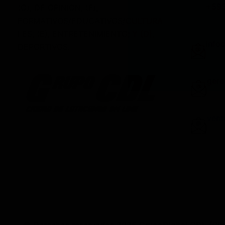
+59
(O), DE OPINIÓN; (F),
FORMATIVOS/EDUCATIVOS/CULTURA
LES; (E), ENTRETENIMIENTO; Y (D),
info
DEPORTIVOS.
gere
vent