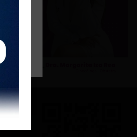
IENTE
118 personas detenidas deja el paro nacional en Ecuador