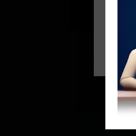
ANTERIOR
Educaci
CONT
LEY ORGÁNICA DE COMUNICACIÓN
SEGÚN EL ART. 60 DE LA LEY
ORGÁNICA DE COMUNICACIÓN, LOS
+59
CONTENIDOS SE IDENTIFICAN Y
CLASIFICAN EN: (I), INFORMATIVOS;