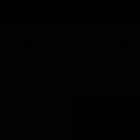
Ir
al
Po
contenido
Bloqueo en el redondel d
Por
CDL
/
13/10/2025