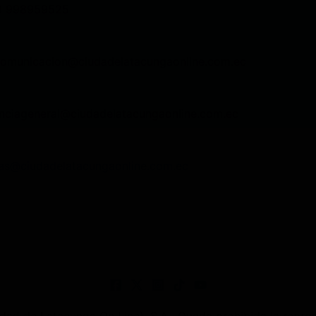
3 998959525
comunicacion@ciudadelatacungaonline.com.ec
nciageneral@ciudadelatacungaonline.com.ec
as@ciudadelatacungaonline.com.ec