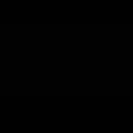
rtada
Noticias
Empresa
Código de Ética
P
e Gualo, norte de Quito