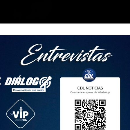
festantes en el redondel de Gualo, ubicado en el norte de Quito
nsito vehicular permanece cerrado en el sector.
 la ciudadanía utilizar rutas alternas y evitar la zona par
amientos.
situación por parte de los organismos de control y tránsito.