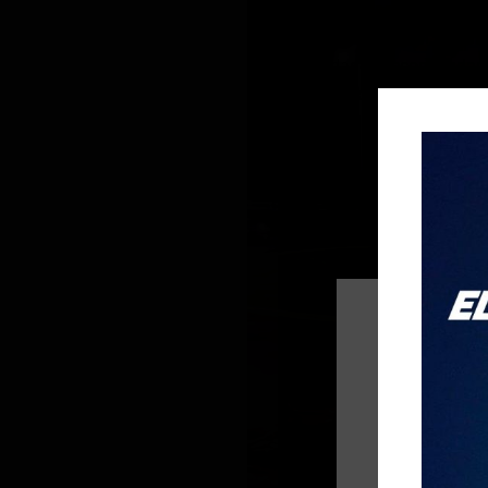
Se reporta la presencia de mani
Debido a esta situación, el trá
Las autoridades recomiendan a
prevenir retrasos y congestion
Se mantiene el monitoreo de la 