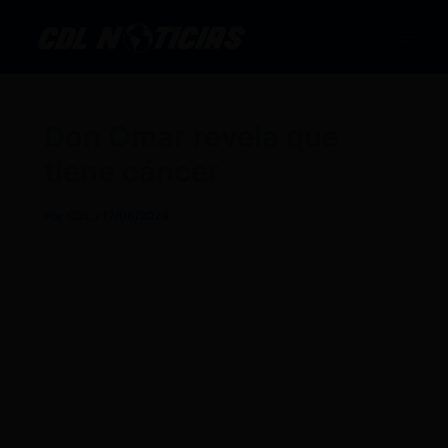
Ir
al
contenido
Don Omar revela que
tiene cáncer
Por
CDL
/
17/06/2024