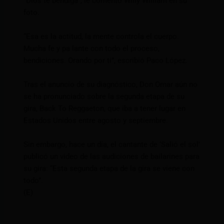
“Dios te bendiga”, le comentó Willy William en su
foto.
“Esa es la actitud, la mente controla el cuerpo.
Mucha fe y pa lante con todo el proceso,
bendiciones. Orando por ti”, escribió Paco López.
Tras el anuncio de su diagnóstico, Don Omar aún no
se ha pronunciado sobre la segunda etapa de su
gira, Back To Reggaeton, que iba a tener lugar en
Estados Unidos entre agosto y septiembre.
Sin embargo, hace un día, el cantante de ‘Salió el sol’
publicó un video de las audiciones de bailarines para
su gira: “Esta segunda etapa de la gira se viene con
todo”.
(E)