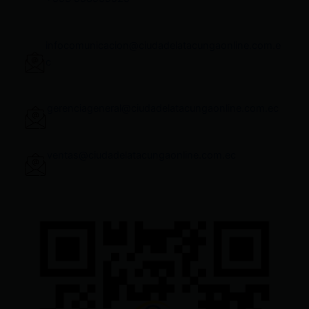
infocomunicacion@ciudadelatacungaonline.com.e
c
gerenciageneral@ciudadelatacungaonline.com.ec
ventas@ciudadelatacungaonline.com.ec