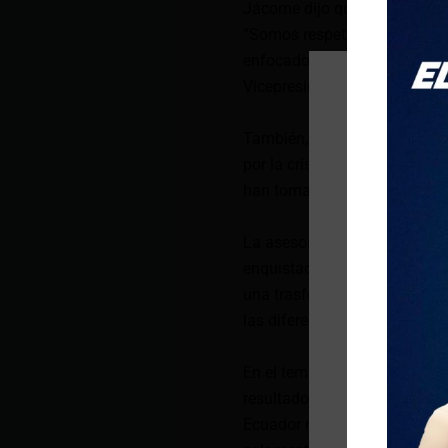
Jácome dijo que se tomarán l
“Somos respetuosos de la Con
enfocados en ese tema sino e
Vicepresidenta”, agregó.
También, Jácome se refirió a 
por la crisis de seguridad y
han tomado decisiones impor
La asesora presidencial dest
enquistados por los grupos ter
una trasformación de la noch
las diferentes funciones del E
En el tema de seguridad dijo
resultados de la consulta po
Ecuador necesita. “El Preside