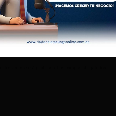
ados de excepción sino de la consulta popular, que le dio una
stá en la Asamblea”, indicó Jácome.
jo que Daniel Noboa no está buscando su binomio para las
l 2025 y confirmó, que por el momento, no le ha pedido ser su
có que la prioridad es su trabajo en Ecuador.
lectrónico no será publicada.
Los campos obligatorios