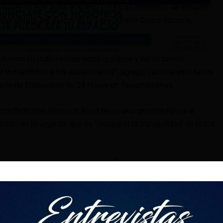
a Abad) no nos quita el sueño (…) En su momento se tomarán
dan dentro del marco de la Ley«, afirmó Diana Jácome,
obierno cuando existen estos quiebres y no se toman
r tranquilidad a los ecuatorianos”, agregó Jácome este lunes
pacio de Entrevistas de 24 Horas en Teleamazonas.
 conflicto con Verónica Abad no es una prioridad para el
rado en lo urgente, que es “recuperar la tranquilidad de todos
ial indicó que las decisiones de Daniel Noboa en torno a la
esarias porque no está comulgando con los mismos principios
en el Gobierno.
idencia de Ecuador durante la campaña de Noboa, Diana