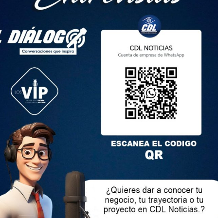
as decisiones en su momento y dentro del marco de la ley.
stitución y las normas que rigen en el país. Hoy no estamos
n el trabajo continuo. No le vamos a dar relevancia a la
los seis meses de Gobierno, a los cuales calificó de un reto
 económica que vive al Ecuador. No obstante, destacó que se
tantes para cambiar esta situación.
acó que “la situación no es fácil”, por son más de 10 años
roristas y narcodelictivos en la justicia y política. “Eso no es
e a la mañana, es un trabajo constante también a través de
stado”, recalcó.
 que todavía falta mucho por hacer, pero que con los
pular y referéndum se avanzará para hacer el cambio que
nte tuvo la valentía y la determinación de hacerlo y no