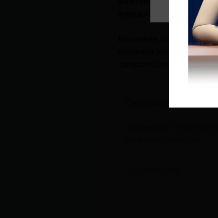
solamente a través de los est
aceptación mayoritaria que e
Finalmente, Diana Jácome di
elecciones presidenciales de
compañera de fórmula y ratifi
Deja un comentario
Tu dirección de correo e
están marcados con
*
Escribe
aquí...