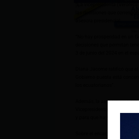
“La vicepresidenta (Verónic
las decisiones que correspon
asesora presidencial.
“No hay prosperidad en un G
decisiones que permitan tene
3 de junio del 2024 en el es
Diana Jácome ratificó que el
Gobierno puesta está concent
los ecuatorianos”.
Además, la asesora presidenc
Vicepresidenta han sido nec
y para que haya prosperidad 
Sobre el encargo de la Pres