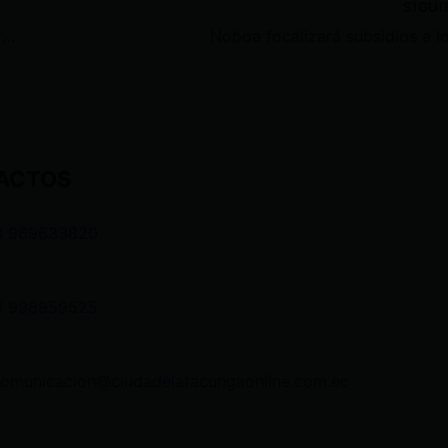
SIGU
Mayra Salazar y Daniel Salcedo darán testimonio en medio de fuerte dispositivo de seguridad
ACTOS
3 969633820
3 998959525
comunicacion@ciudadelatacungaonline.com.ec