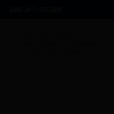
Ir
al
contenido
Deuda del Gobierno con
los municipios asciende
a los USD 690 millones
Por
CDL
/
12/06/2024