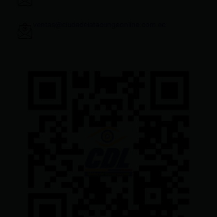
ventas@ciudadelatacungaonline.com.ec