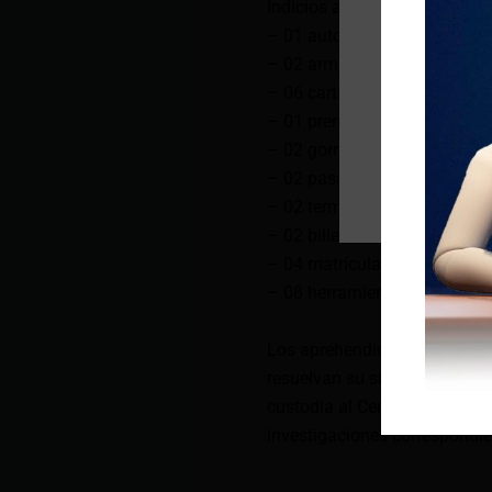
Indicios asociativos:
– 01 automóvil
– 02 armas de fuego tipo pis
– 06 cartuchos calibre 09 m
– 01 prenda de vestir (camise
– 02 gorras de diferentes ma
– 02 pasamontañas de color
– 02 terminales móviles de 
– 02 billeteras de cuero de d
– 04 matrículas de automoto
– 08 herramientas.
Los aprehendidos fueron pue
resuelvan su situación juríd
custodia al Centro de Acopio 
investigaciones correspondie