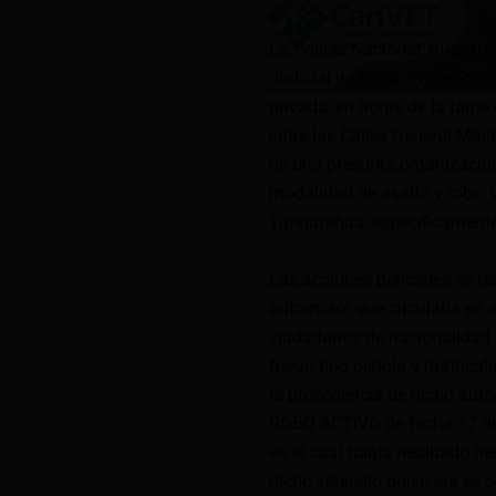
La Policía Nacional, mediante
Judicial de Cotopaxi, enfoca
privada; en horas de la tarde
entre las Calles General Mal
de una presunta organización 
modalidad de asalto y robo; 
Tungurahua, específicament
Las acciones policiales se re
automotor que circulaba en a
ciudadanos de nacionalidad e
fuego tipo pistola y matricu
la procedencia de dicho auto
ROBO ACTIVO de fecha 17 de 
en el cual había resultado he
dicho vehículo quien era ex se