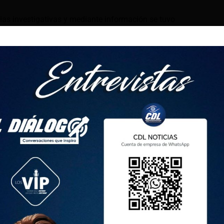
ias investigativas y mediante información se tuvo
ad de Ambato se encontraría un integrante más de este grupo
tamente se efectuaron las verificaciones pertinentes logrando
un Hotel por lo que en coordinación con Fiscalía y personal
rco se allanó mencionada habitación, obteniendo como
un ciudadano a quien en su poder se le encontró un arma de
dicios vinculantes al presente caso.
 edad, de nacionalidad venezolana.
dad, de nacionalidad ecuatoriana, registra 02 detención
ustancias y Robo)
dad, de nacionalidad colombiana