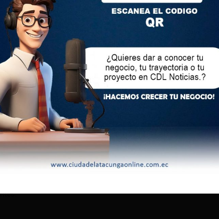
tola, calibre 09 mm., de diferentes marcas
m.
ta).
rcas y colores
 negro
diferentes marcas y modelos.
iferentes colores
res.
stos a órdenes de la autoridad competente, para que
ica. Los indicios fueron ingresados mediante cadena de
de la Policía Judicial de Cotopaxi para las pericias e
ntes.