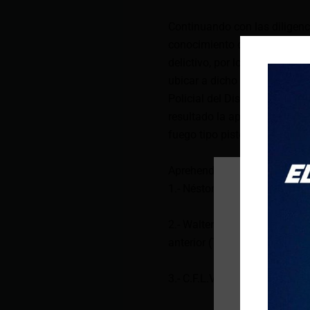
Continuando con las diligenc
conocimiento que en la ciud
delictivo, por lo que inmedia
ubicar a dicho ciudadano en 
Policial del Distrito Ingahu
resultado la aprehensión de 
fuego tipo pistola y varios in
Aprehendidos:
1.- Néstor A., de 27 años de
2.- Walter G, de 37 años de e
anterior (Tráfico Ilícito de S
3.- C.F.L.V, de 16 años de e