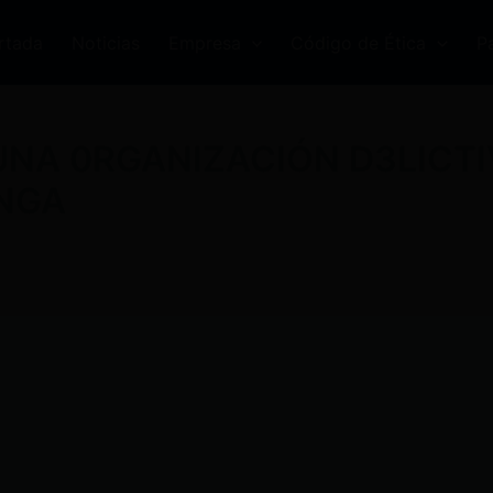
rtada
Noticias
Empresa
Código de Ética
P
UNA 0RGANIZACIÓN D3LICTI
NGA