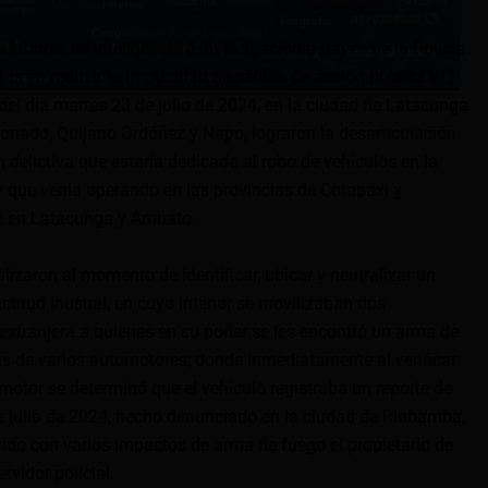
 labores de inteligencia e investigación a través de la Policía
dos en reducir la impunidad de delitos de acción pública y
 del día martes 23 de julio de 2024, en la ciudad de Latacunga
donado, Quijano Ordóñez y Napo, lograron la desarticulación
delictiva que estaría dedicada al robo de vehículos en la
y que venía operando en las provincias de Cotopaxi y
e en Latacunga y Ambato.
alizaron al momento de identificar, ubicar y neutralizar un
ctitud inusual, en cuyo interior se movilizaban dos
xtranjera a quienes en su poder se les encontró un arma de
las de varios automotores; donde inmediatamente al verificar
motor se determinó que el vehículo registraba un reporte de
julio de 2024, hecho denunciado en la ciudad de Riobamba,
rido con varios impactos de arma de fuego el propietario de
rvidor policial.