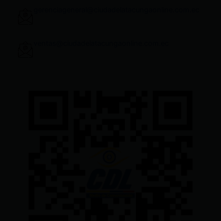
gerenciageneral@ciudadelatacungaonline.com.ec
ventas@ciudadelatacungaonline.com.ec