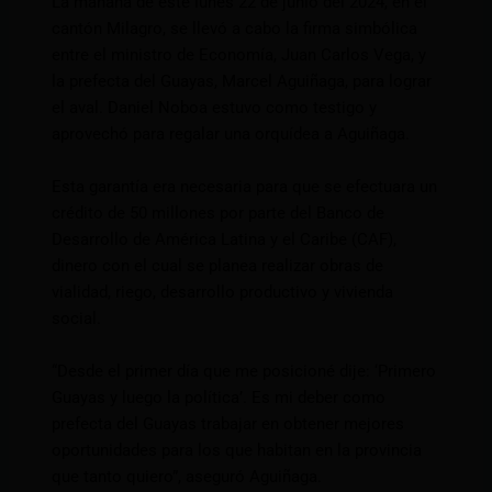
La mañana de este lunes 22 de junio del 2024, en el
cantón Milagro, se llevó a cabo la firma simbólica
entre el ministro de Economía, Juan Carlos Vega, y
la prefecta del Guayas, Marcel Aguiñaga, para lograr
el aval. Daniel Noboa estuvo como testigo y
aprovechó para regalar una orquídea a Aguiñaga.
Esta garantía era necesaria para que se efectuara un
crédito de 50 millones por parte del Banco de
Desarrollo de América Latina y el Caribe (CAF),
dinero con el cual se planea realizar obras de
vialidad, riego, desarrollo productivo y vivienda
social.
“Desde el primer día que me posicioné dije: ‘Primero
Guayas y luego la política’. Es mi deber como
prefecta del Guayas trabajar en obtener mejores
oportunidades para los que habitan en la provincia
que tanto quiero”, aseguró Aguiñaga.