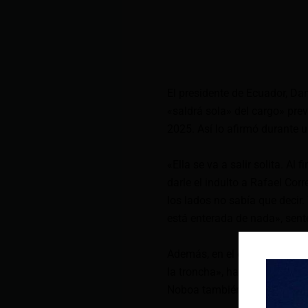
El presidente de Ecuador, Da
«saldrá sola» del cargo» pre
2025. Así lo afirmó durante u
«Ella se va a salir solita. Al
darle el indulto a Rafael Cor
los lados no sabía que decir.
está enterada de nada», sent
Además, en el diálogo con Ra
la troncha», haciendo alusión
Noboa también adelantó que 