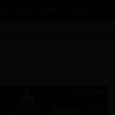
rtada
Noticias
Empresa
Código de Ética
P
ad se va a salir solita de la