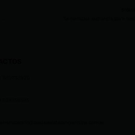
SIGU
Henry Kronfle confronta a Noboa y lo acusa de entablar mentiras contra la Asamblea
ACTOS
3 969633820
3 998959525
comunicacion@ciudadelatacungaonline.com.ec