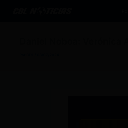
Ir
al
Po
contenido
Daniel Noboa: Verónica Ab
Por
CDL
/
08/07/2024