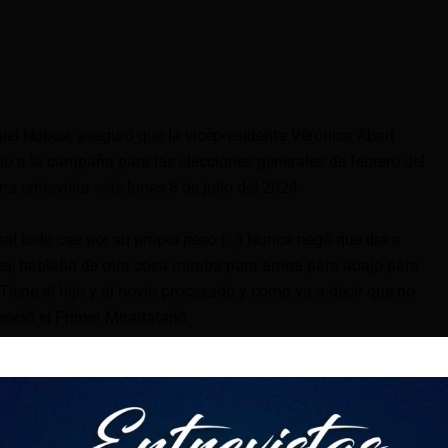
niel Noboa, aseguró que la vicepresidenta Verónica Abad
vio a la campaña para las elecciones generales de febrero del
na entrevista este lunes 8 de julio del 2024
 final todo cae por su propio peso (…) Nunca negó que iba a
rea, hablaba de otra cosa miraba para arriba para abajo para
 Tiene al hijo y al novio procesado y como va a decir que no
enció el Primer Mnadatario
dio Sucre aseguró que «quien la salva» es «el viejo Ecuador y
 a un pacto político con los partidos políticos de oposición.
tomarán «las medidas que la Constitución lo permita».