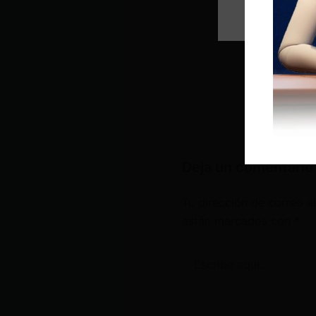
Deja un comentario
Tu dirección de correo e
están marcados con
*
Escribe
aquí...