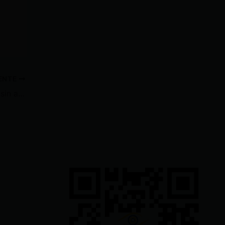
IENTE
Presos de Guayas se quedarán sin alimentación desde el 1 de junio