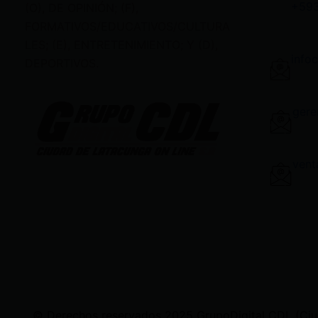
+59
(O), DE OPINIÓN; (F),
FORMATIVOS/EDUCATIVOS/CULTURA
LES; (E), ENTRETENIMIENTO; Y (D),
info
DEPORTIVOS.
gere
vent
© Derechos reservados 2025 GrupoDigital CDL (Ciudad