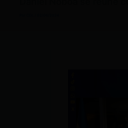
Daniel Noboa se reúne c
Por
CDL
/
02/06/2024