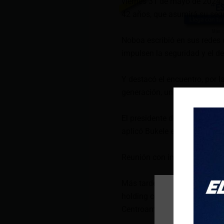
viernes 31 de mayo de 2024. E
42 años, que asumirá su seg
Noboa escribió en sus redes q
impulsen la seguridad y el de
Y destacó el encuentro, por
generación, una nueva forma 
El presidente de Ecuador mostr
aplicó Bukele en su país en l
Reunión con inversionistas y 
Más tarde el Mandatario ecua
holding con dos áreas de com
Centroamérica.