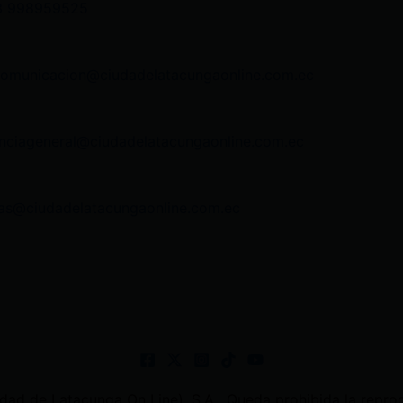
3 998959525
comunicacion@ciudadelatacungaonline.com.ec
nciageneral@ciudadelatacungaonline.com.ec
as@ciudadelatacungaonline.com.ec
 de Latacunga On Line). S.A . Queda prohibida la reprodu