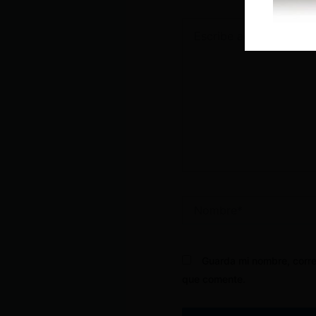
Escribe
aquí...
Nombre*
Guarda mi nombre, corre
que comente.