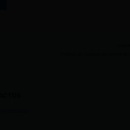
SIGU
FMI aprueba nuevo acuerdo con Ecuador y autoriza desembolso de USD 1 000 millones
ACTOS
3 969633820