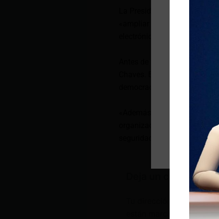
La Presidencia de Ecuador en
«ampliar el campo de los mo
electrónica y comercial».
Antes de terminar la jornada,
Chaves. En el encuentro tra
democracia.
«Además, se reconoció los avan
organizada, el compromiso p
seguridad», concluyó la Pres
Deja un comentario
Tu dirección de correo e
están marcados con
*