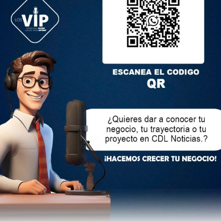
 su red X, informó que los encuentros comerciales buscan
delos de negocios ecuatorianos hacia espacios de innovación
 Noboa se reunió con el presidente de Costa Rica, Rodrigo
taron temas relacionados a Derechos Humanos y la
ces en la lucha contra el tráfico ilícito, la delincuencia
or la búsqueda de nuevas formas de cooperación en
idencia.
lectrónico no será publicada.
Los campos obligatorios