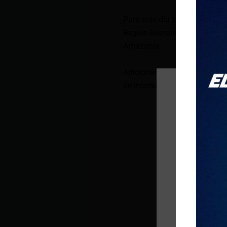
Para este día se esperan alta
Región Interandina y la zona 
Amazonía.
Adicionalmente habrá un incr
de incendios forestales en ci