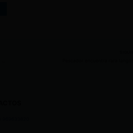
SIGU
Presunto responsable del asesinat0 del médico fue abatido en Babahoyo
ACTOS
3 969633820