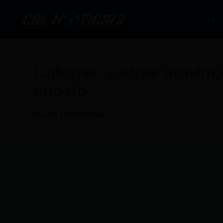
Ir
al
Po
contenido
Cotopaxi y otras provinc
agosto
Por
CDL
/
04/08/2024