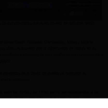
ían entre extremadamente altos y altos este domingo 4 de
o Nacional de Metereología e Hidrología (Inamhi) informó que
 únicas provincias donde los niveles de radiación serán
erra como Carchi, Cotopaxi, Chimborazo, Azuay y Loja se
muy altos, de acuerdo con la información de Inamhi en su
ta condición metereológica será similar en las provincias de la
ápagos.
 provincias de la Costa los niveles de radiación se
ijo la institución.
a entre las 10:00 y las 15:00, por lo que recomiendan a las
amente al sol y utilizar bloqueador solar, mangas largas,