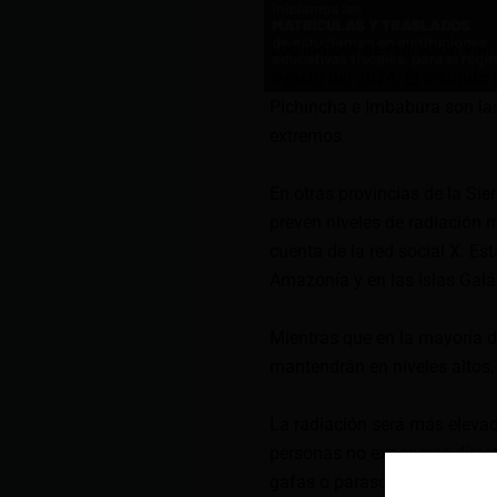
Los índices de radiación var
agosto del 2024. El Institut
Pichincha e Imbabura son las
extremos.
En otras provincias de la Si
prevén niveles de radiación 
cuenta de la red social X. Es
Amazonía y en las Islas Gal
Mientras que en la mayoría de
mantendrán en niveles altos, d
La radiación será más elevad
personas no exponerse direct
gafas o parasoles.