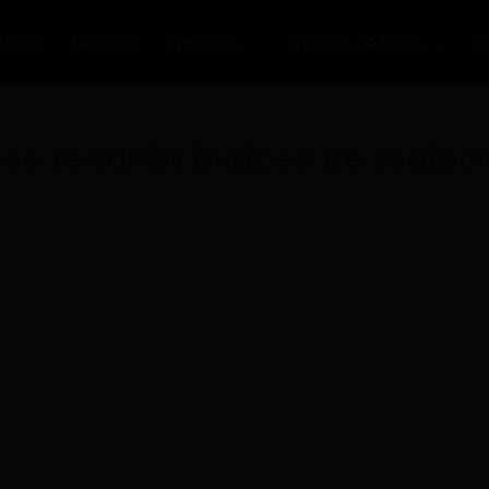
rtada
Noticias
Empresa
Código de Ética
P
ias tendrán índices de radiac