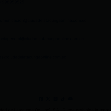
3 998959525
comunicacion@ciudadelatacungaonline.com.ec
nciageneral@ciudadelatacungaonline.com.ec
as@ciudadelatacungaonline.com.ec
 de Latacunga On Line). S.A . Queda prohibida la reprodu