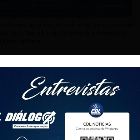
as.
e Justicia y Democracia (Clajud) repudió la decisión del
rte Nacional de Justicia de revertir el fallo que determinó que
nte, Jorge Glas, el 5 de abril al interior de la Embajada de
egítima y arbitraria.
eas corpus, presentado por la defensa de Glas, fue resuelto
, Gustavo Durango y José Suing, presidente de la Corte
 refutó que «nunca se notificó la composición del tribunal de
ia. Además, observa Clajud, «jamás abocaron conocimiento y
esentaron los Amicus Curiae».
ticó que el tribunal abordó la detención de Glas basándose en
aptura” y no analizó el hecho que produjo la detención del
iones en las que fue retirado de la sede diplomática.