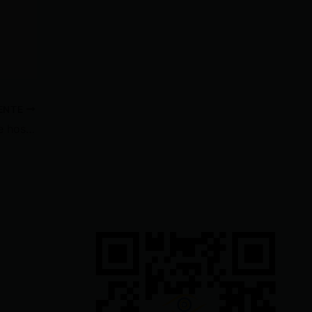
IENTE
Quito: Bąlącerą en exteriores de hospital dejó dos heridos y un privado de libertad fugado