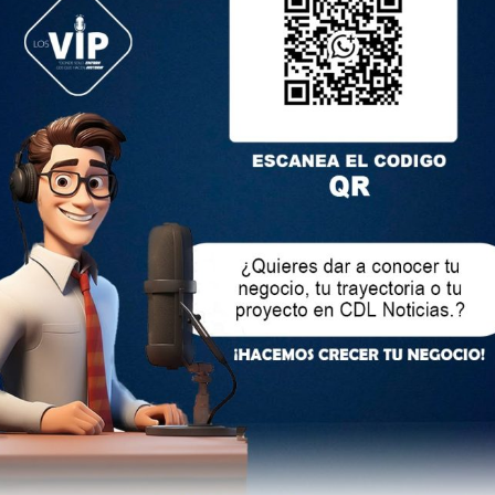
cional plantea preocupaciones sobre derechos fundamentales,
ilidad de embajadas, socavando la confianza en el sistema
de poder», resalta la organización.
 grave riesgo para la salud e integridad del exvicepresidente
ra en la Cárcel de La Roca.
uestra región de un ataque de esta naturaleza a una embajada
 Ni las dictaduras militares se atrevieron a perpetrar una
tiza el Consejo Latinoamericano de Justicia y Democracia.
lectrónico no será publicada.
Los campos obligatorios