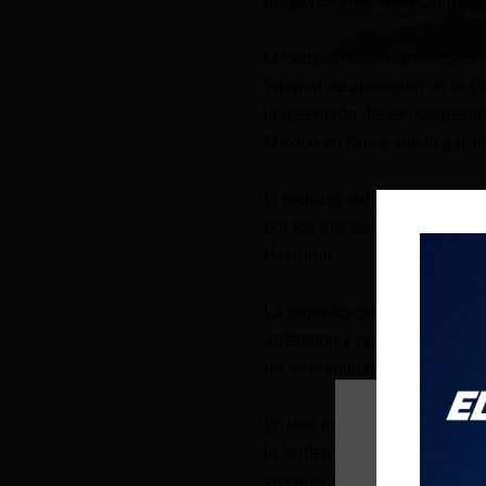
del exvicepresidente Jorge Gl
El Consejo Latinoamericano d
tribunal de apelación de la Co
la detención del exvicepreside
México en Quito, fue ilegal, il
El rechazo del recurso de hab
por los jueces Gilda Morales
Nacional.
La organización internacional
apelación y no hubo audienc
no se mencionó a quienes pr
En una misiva, el Consejo cri
la “orden de localización y c
vicepresidente, en las condic