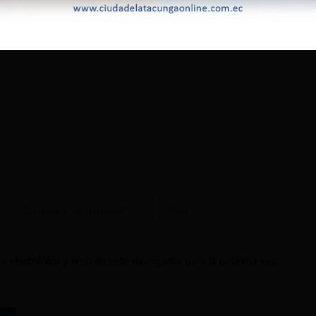
Correo
Web
electrónico*
o electrónico y web en este navegador para la próxima vez