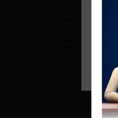
«La decisión de la Corte Na
debido proceso y la inviolab
judicial y facilitando abusos 
Asimismo, Clajud alertó de un
Jorge Glas, quien se encuent
«No existe antecedente en n
para secuestrar a un asilado.
agresión de este tipo», enfa
Deja un comentario
Tu dirección de correo e
están marcados con
*