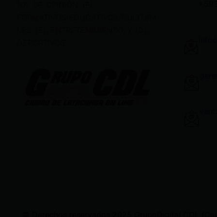
+59
(O), DE OPINIÓN; (F),
FORMATIVOS/EDUCATIVOS/CULTURA
LES; (E), ENTRETENIMIENTO; Y (D),
info
DEPORTIVOS.
gere
vent
© Derechos reservados 2025 GrupoDigital CDL (Ciudad