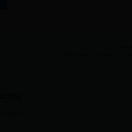
SIGU
Sociedad Patriótica respaldará la candidatura de Andrea González a la Presidencia
ACTOS
3 969633820