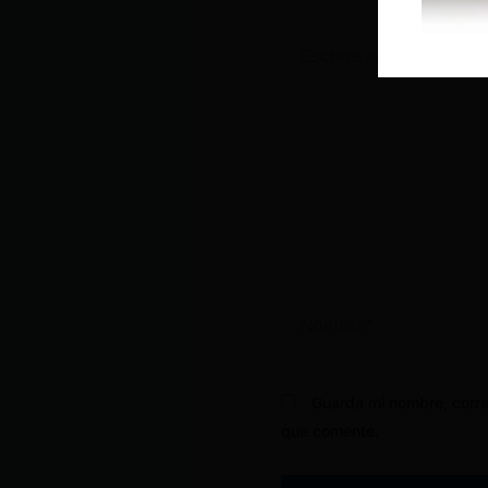
Escribe
aquí...
Nombre*
Guarda mi nombre, corre
que comente.