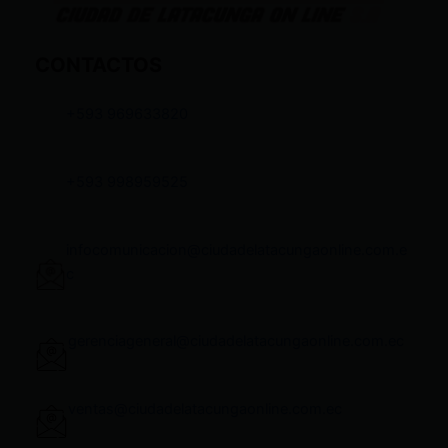
CONTACTOS
+593 969633820
+593 998959525
infocomunicacion@ciudadelatacungaonline.com.e
c
gerenciageneral@ciudadelatacungaonline.com.ec
ventas@ciudadelatacungaonline.com.ec