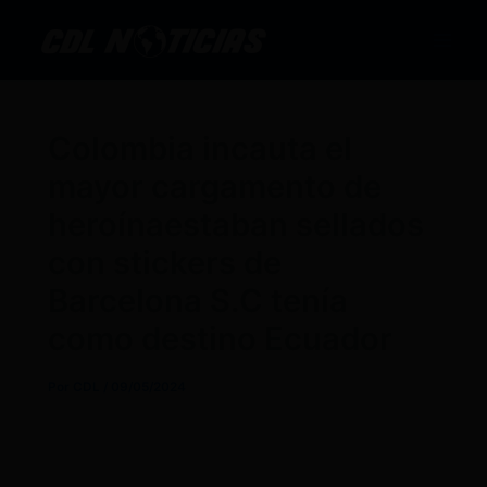
Ir
al
contenido
Colombia incauta el
mayor cargamento de
heroínaestaban sellados
con stickers de
Barcelona S.C tenía
como destino Ecuador
Por
CDL
/
09/05/2024