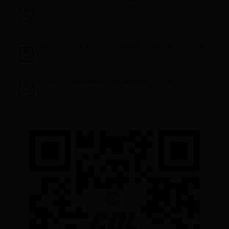
c
gerenciageneral@ciudadelatacungaonline.com.ec
ventas@ciudadelatacungaonline.com.ec