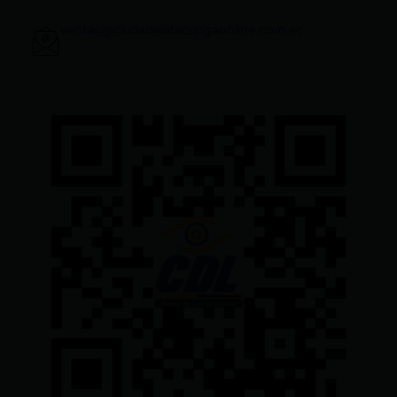
ventas@ciudadelatacungaonline.com.ec