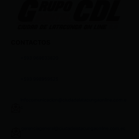
CONTACTOS
+593 969633820
+593 998959525
infocomunicacion@ciudadelatacungaonline.com.e
c
gerenciageneral@ciudadelatacungaonline.com.ec