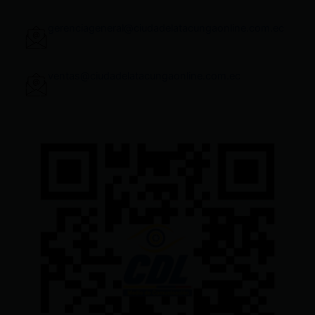
gerenciageneral@ciudadelatacungaonline.com.ec
ventas@ciudadelatacungaonline.com.ec