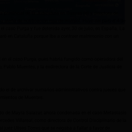
ra provincial de la Judicatura en Guayas (e) y directora de
na alerta de notificación roja de Interpol. Huyó del país el 4 de
el caso Purga y fue detenida ayer, 30 de julio, en España. La
isparó en Cataluña porque iba a contraer matrimonio con un
al en el caso Purga, pues habría fungido como operadora del
, Pablo Muentes, y la exdirectora de la Corte de Justicia de
sido el de archivar sumarios administrativos contra jueces que
eamientos de Muentes.
ado de Mayra Salazar, ahora condenada en el caso Metástasis
rcedes Villareal, como directora de Control Disciplinario de la
l juez Ulises Torres que se negaba a fallar a favor de