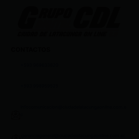
CONTACTOS
+593 969633820
+593 998959525
infocomunicacion@ciudadelatacungaonline.com.e
c
gerenciageneral@ciudadelatacungaonline.com.ec