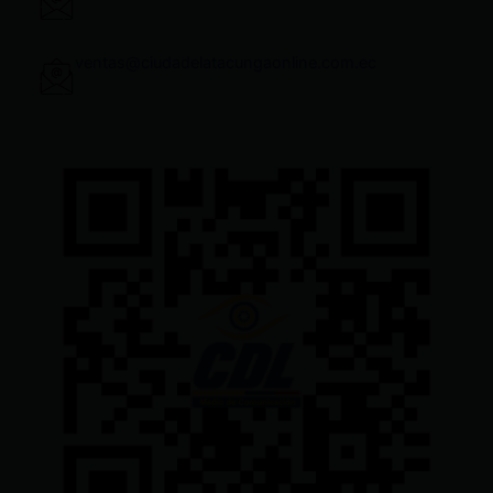
ventas@ciudadelatacungaonline.com.ec