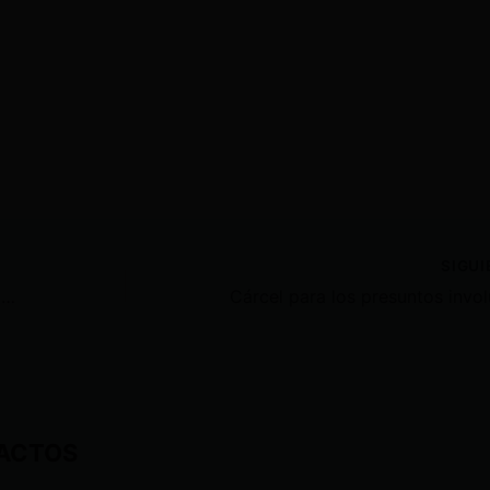
SIGU
Autoridades incautó más de 27 kilos de sustancia sujeta a fiscalización
ACTOS