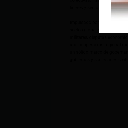
colectivas. Para lograrlo, se
líderes y sectores en cada pa
Impulsado por los acuerdos 
socios globales se han comp
militares, disputas económic
una cooperación regional me
un sólido marco de gobernan
gobiernos y sociedades civile