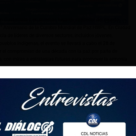
en Guatemala y en diversos lugares alrededor del mundo,
0° Aniversario de la Cumbre Mundial de Paz HWPL. En Ciudad
ia de líderes de diversos sectores, incluidos jóvenes,
ueblos indígenas, el evento se llevará a cabo el 28 de
 el compromiso de una década con la paz por parte de
s, con miras a estrategias futuras para promover la armonía
Guatemala ha enfrentado muchos problemas continuos en la
 a la agitación y la violencia», dijo Iliana Pérez, representante
o objetivo es crear el diálogo y la cultura reflexiva hacia la
struir un país armonioso. Celebrar el décimo aniversario de la
e HWPL es una oportunidad para renovar nuestro
continuo necesario para lograr una paz duradera.”