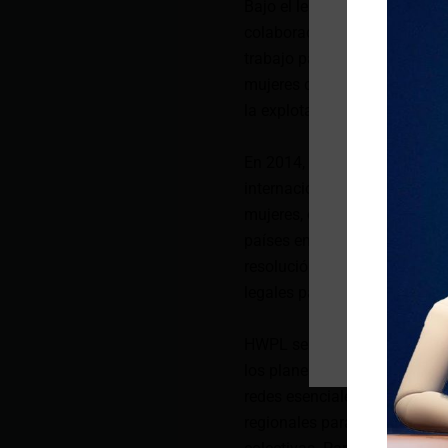
Bajo el lema: «Consolidació
colaboración global», los lí
trabajo para traer una cultur
mujeres contra el abuso sexu
la explotación de recursos na
En 2014, Heavenly Culture, W
internacional de paz, reunió a
mujeres, organizaciones ju
países en la Cumbre Mundia
resolución de conflictos, ar
legales para consolidar una 
HWPL señala que el propósito 
los planes futuros. El evento
redes esenciales para estrat
regionales para abordar las