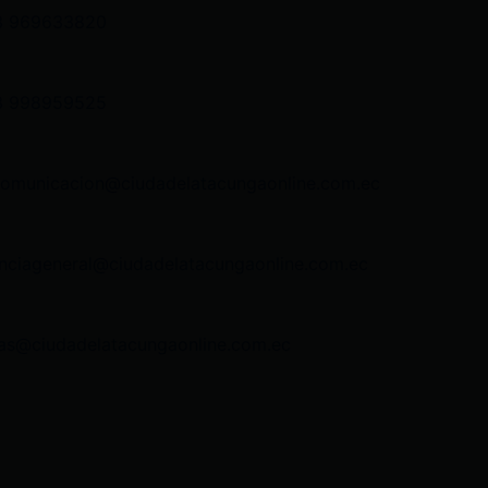
3 969633820
3 998959525
comunicacion@ciudadelatacungaonline.com.ec
nciageneral@ciudadelatacungaonline.com.ec
as@ciudadelatacungaonline.com.ec