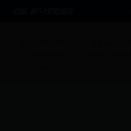
Ir
al
Po
contenido
10° Aniversario de la C
Compromiso Global con 
Por
CDL
/
27/08/2024