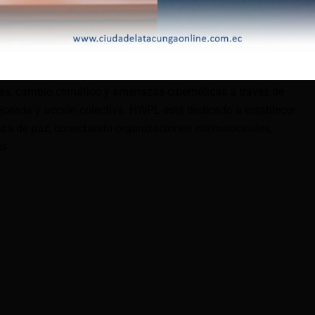
 llevarán a cabo diversas sesiones dirigidas por diferentes
ís.
firmados en 2014, durante la última década, HWPL y sus
rometido a abordar desafíos globales como las tensiones
as, cambio climático y amenazas cibernéticas a través de
jorada y acción colectiva. HWPL está dedicado a establecer
za de paz, conectando organizaciones internacionales,
s.