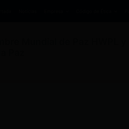
rtada
Noticias
Empresa
Código de Ética
P
umbre Mundial de Paz HWPL y
la Paz