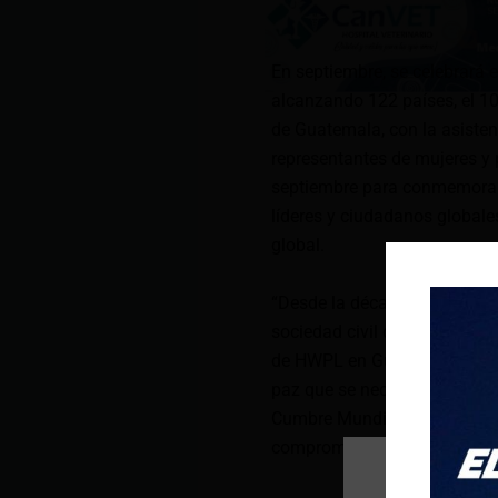
En septiembre, se celebrará 
alcanzando 122 países, el 1
de Guatemala, con la asistenc
representantes de mujeres y p
septiembre para conmemorar
líderes y ciudadanos globale
global.
“Desde la década de 1980, 
sociedad civil que han llevado
de HWPL en Guatemala. “Nuestr
paz que se necesita para con
Cumbre Mundial de la Paz d
compromiso con el esfuerzo 