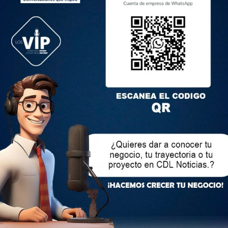
n de una comunidad global de paz mediante el fomento de la
deres locales de Guatemala se comprometerán a continuar el
a de paz a Centroamérica, con énfasis en la protección de las
al y las poblaciones indígenas contra los grupos de choque y
turales en sus tierras locales.
orld Peace, Restoration of Light (HWPL), una organización
 más de mil líderes globales de política, religión, grupos de
veniles y medios de comunicación de aproximadamente 140
l de Paz HWPL inaugural en Seúl. La cumbre abordó temas de
monía religiosa y la necesidad de implementar instrumentos
paz duradera.
del aniversario es revisar los logros desde 2014 y discutir
 tiene como objetivo reunir talentos regionales y establecer
egias de paz personalizadas, fortaleciendo las redes
 amenazas locales a la paz y aprovechar las capacidades