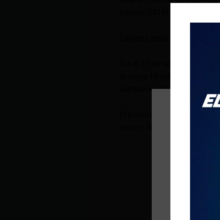
Gaviria (2018) y Egan Bernal
Carapaz cedió el triunfo en 
Era el 17 de septiembre de 
la etapa 18 del Tour de Franc
compañero de equipo Michal
El polaco pasó unos centímet
único y llenó de emoción a lo