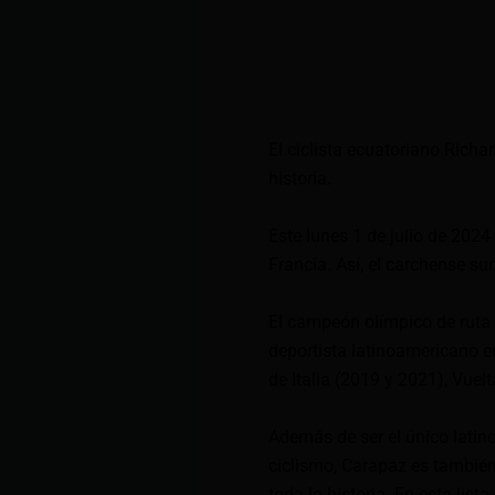
El ciclista ecuatoriano Richa
historia.
Este lunes 1 de julio de 2024
Francia. Así, el carchense su
El campeón olímpico de ruta 
deportista latinoamericano en
de Italia (2019 y 2021), Vuel
Además de ser el único latin
ciclismo, Carapaz es también
toda la historia. En esta li