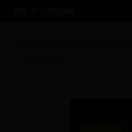
Ir
al
Po
contenido
Carapaz: primer latinoa
Por
CDL
/
02/07/2024