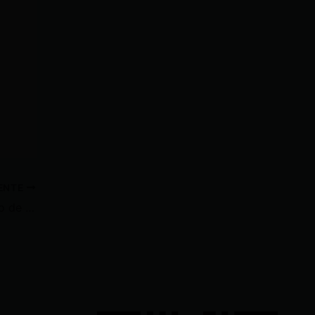
IENTE
Noboa decreta un nuevo estado de excepción en seis provincias y un cantón