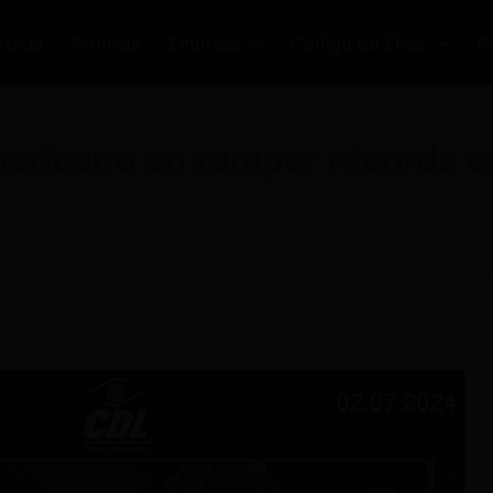
rtada
Noticias
Empresa
Código de Ética
P
mericano en romper récords en