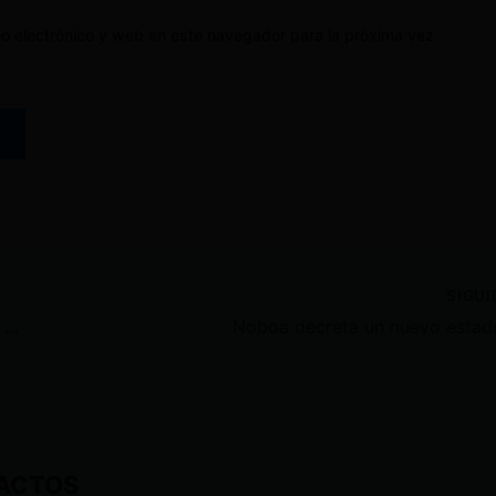
o electrónico y web en este navegador para la próxima vez
SIGU
UNE advierte que bloqueos de hoy son una previa de la gran movilización del 4 de julio
ACTOS