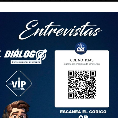
 (2019).
2020
2020 cuando Carapaz demostró su traza de campeón. Durante
ia 2020, la “Locomotora del Carchi” llegó a la meta junto a su
 Kwiatkowski.
ros por delante y consiguió su única victoria. El momento fue
s fanáticos.