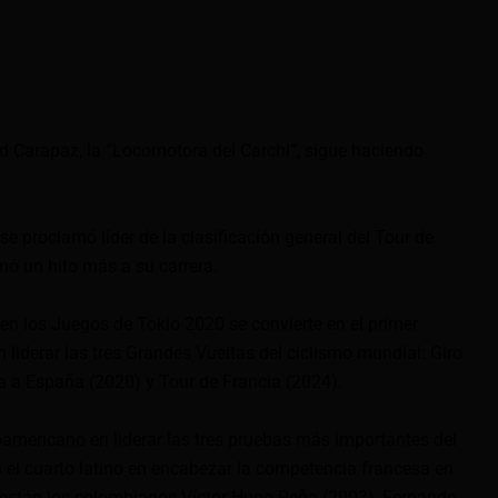
rd Carapaz, la “Locomotora del Carchi”, sigue haciendo
 se proclamó líder de la clasificación general del Tour de
mó un hito más a su carrera.
en los Juegos de Tokio 2020 se convierte en el primer
 liderar las tres Grandes Vueltas del ciclismo mundial: Giro
ta a España (2020) y Tour de Francia (2024).
oamericano en liderar las tres pruebas más importantes del
 el cuarto latino en encabezar la competencia francesa en
sta están los colombianos Víctor Hugo Peña (2003), Fernando