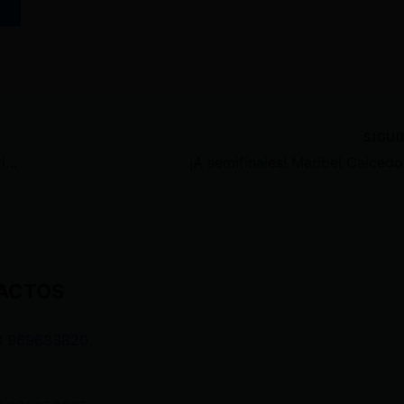
SIGU
Expareja de alias Junior enfrenta prisión preventiva por presunto lavado de activos de más de 3 millones de dólares
ACTOS
3 969633820