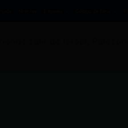
rtada
Noticias
Empresa
Código de Ética
P
ianos salir de Israel, Palestin