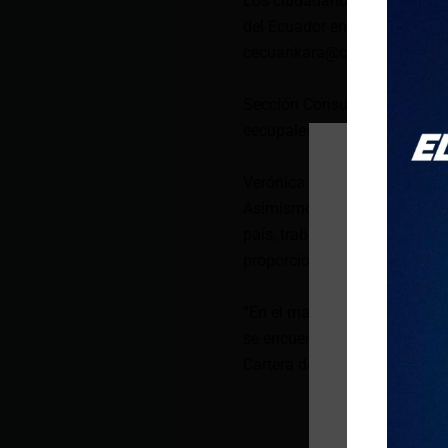
Los ciudadanos ecuatoriano
del Ecuador en Turquía, conc
cecuankara@cancilleria.gob.
Sección Consular, Embajada 
eecupalestina@cancilleria.g
Verónica Abad permanecerá e
Asimismo, la Cancillería inf
país, trabajando por lo que r
proporcionado el gobierno de
“En el mapa del país existen 
se encuentra en actividades 
Cartera de Estado.