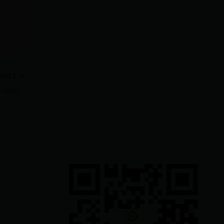
IENTE
¡A semifinales! Maribel Caicedo cada vez más cerca de pelear por la medalla de oro en París 2024