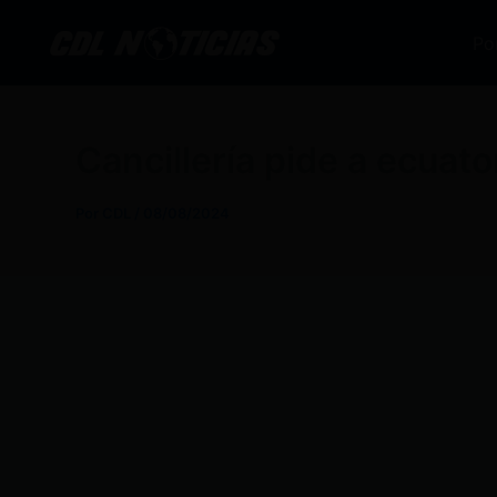
Ir
al
Po
contenido
Cancillería pide a ecuator
Por
CDL
/
08/08/2024