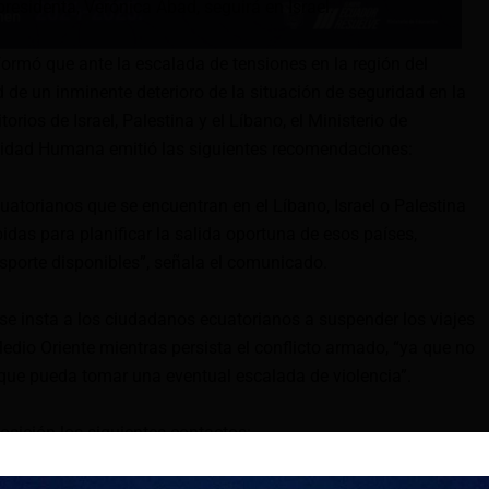
residenta, Verónica Abad, seguirá en Israel.
formó que ante la escalada de tensiones en la región del
d de un inminente deterioro de la situación de seguridad en la
itorios de Israel, Palestina y el Líbano, el Ministerio de
ilidad Humana emitió las siguientes recomendaciones:
uatorianos que se encuentran en el Líbano, Israel o Palestina
idas para planificar la salida oportuna de esos países,
nsporte disponibles”, señala el comunicado.
se insta a los ciudadanos ecuatorianos a suspender los viajes
Medio Oriente mientras persista el conflicto armado, “ya que no
o que pueda tomar una eventual escalada de violencia”.
osición los siguientes contactos: