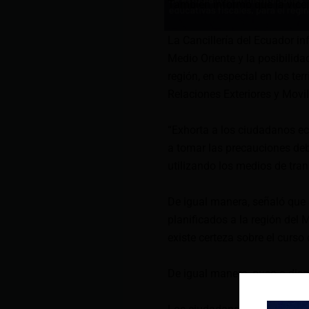
También informó que la vicep
La Cancillería del Ecuador in
Medio Oriente y la posibilida
región, en especial en los terr
Relaciones Exteriores y Mov
“Exhorta a los ciudadanos ec
a tomar las precauciones deb
utilizando los medios de tra
De igual manera, señaló que 
planificados a la región del 
existe certeza sobre el curs
De igual manera, puso a disp