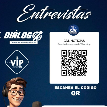
s pueden tomar contacto con: Sección Consular, Embajada
urrente ante el Líbano: +90 539 630 1774;
ec.
del Ecuador en Israel: +972 53-950-725b;
ob.ec
n Israel
ormó que la misión del Ecuador en Israel permanecerá en el
equieran los ecuatorianos y gracias a las garantías que ha
 Israel a las misiones diplomáticas del mundo.
dos colores de actividades normales y restringidas. La misión
normales”, dio a conocer esta mañana la sala de prensa de la