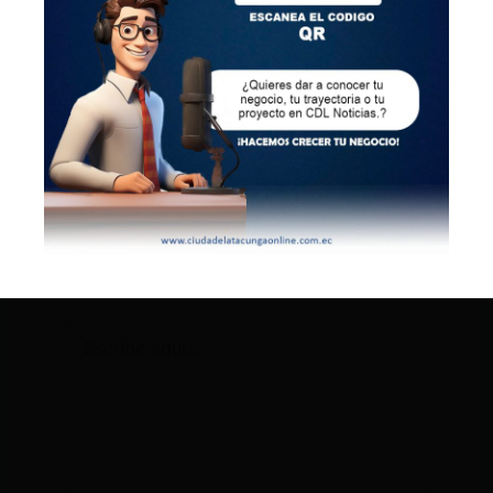
¡Promociónate con nosotros!
Deja un comentario
Tu dirección de correo electrónico no será
publicada.
Los campos obligatorios están
marcados con
*
Escribe
aquí...