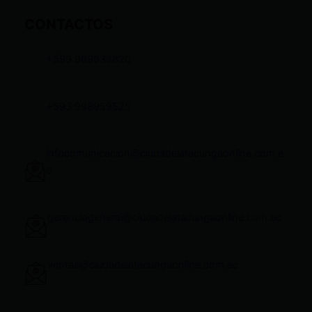
CONTACTOS
+593 969633820
+593 998959525
infocomunicacion@ciudadelatacungaonline.com.e
c
gerenciageneral@ciudadelatacungaonline.com.ec
ventas@ciudadelatacungaonline.com.ec