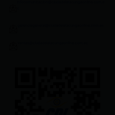
infocomunicacion@ciudadelatacungaonline.com.e
c
gerenciageneral@ciudadelatacungaonline.com.ec
ventas@ciudadelatacungaonline.com.ec