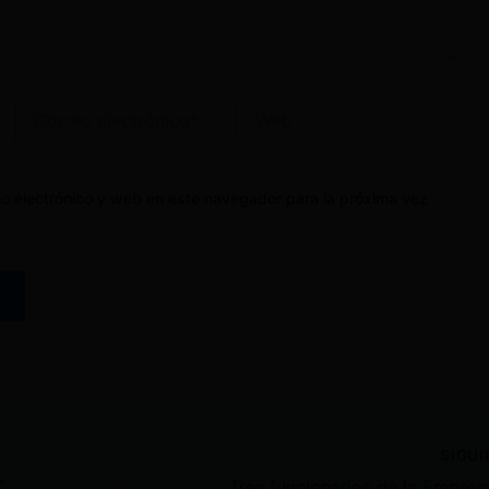
Correo
Web
electrónico*
o electrónico y web en este navegador para la próxima vez
SIGU
Alias Cara Sucia fue asesinado en Chone, Manabí