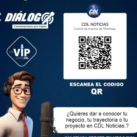
 lotería falsos.
 especializadas de la Policía ejecutaron la operación Fénix
a, sur de Quito. Allí se capturó a cinco hombres que robaban a
de sacapintas.
cuatro meses de investigación. La banda era liderada por alias
ntes por robo, tenencia de armas, ocultación de cosas
y tráfico de drogas. Además, estaba conformada por cinco
uatoriana y colombiana.
 grupo se ubicaban en zonas financieras de la ciudad y
s bancarias identificando a sus potenciales víctimas, quienes
de dinero.
uidas hasta sus domicilios o lugares de destino, donde con
ban y sometían hasta sustraerles el dinero. Para ello, la