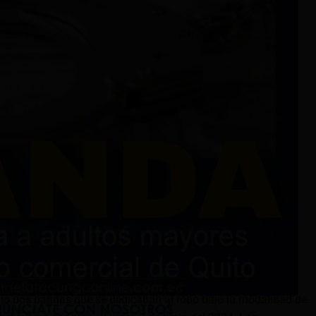
uló dos bandas que se dedicaban al robo bajo la modalidad de