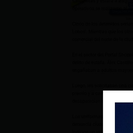
sacapintas y estafa a adultos
operativos se realizaron al sur
Cinco de los detenidos serían
Lobos’. Mientras que los otr
comercial del norte de la ciu
En el sector del Portal Shopp
delito de estafa. Álex Castill
engañaban a adultos mayores
Luego, les solicitaban una ci
premio y a cambio les ofrec
desaparecían con el monto e
Los uniformados ubicaron a l
denuncia ciudadana. En la in
indicios un vehículo retenido