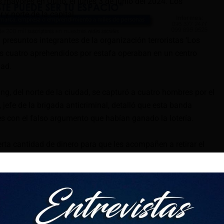
 mayores en Quito, el lunes 3 de junio del 2024. Los
 y norte de la capital.
 presuntos integrantes de la organización terroristas ‘Los
os cuatro aprehendidos por estafa operaban en un centro
dad.
ing, del norte de la ciudad, se capturó a cuatro hombres por el
o, jefe de la brigada anticriminal, detalló que esta banda
 con el falso argumento que habían ganado la lotería.
erta cantidad de dinero para que les acompañen a retirar el
ían una recompensa. No obstante, en este proceso
ntregado en el acuerdo.
os cuatro integrantes de esta organización delictiva tras una
tervención, la Policía también indicó que hallaron como
, cinco celulares, 120 dólares, una cartuchera y 5 soportes de