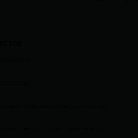
ACTOS
3 969633820
3 998959525
comunicacion@ciudadelatacungaonline.com.ec
nciageneral@ciudadelatacungaonline.com.ec