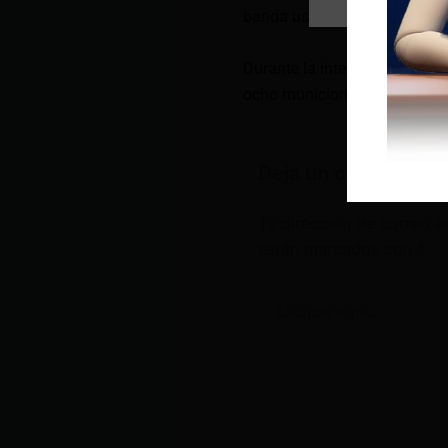
banda usaba vehículos repo
Durante la intervención se h
ocho municiones, siete termin
Deja un comentario
Tu dirección de correo e
están marcados con
*
Escribe
aquí...