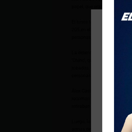
papel, que eran los boletos de
El lunes también las unidades
205 en el sector de La Argeli
personas bajo la modalidad 
La detención se realizó tras 
‘Chino’, quien tiene antecede
robadas, asociación ilícita 
personas de nacionalidad ec
Álex Castillo indicó que este
recorrían diferentes entidade
retiraban fuertes cantidades 
Luego, las víctimas eran seg
armas de fuego los amedrenta