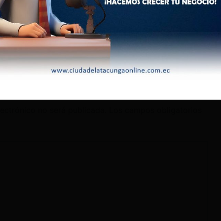
rtados como robados.
alló un vehículo y una motocicleta robada, un arma de fuego,
ales móviles y diferentes accesorios, indicó la Policía.
lectrónico no será publicada.
Los campos obligatorios