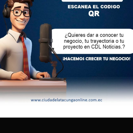
que, aunque no hay indicios de una circulación masiva que
jo de efectivo del país, es crucial alertar a la ciudadanía. Por
rá campañas de información para educar al público.
ectan a personas y negocios que reciben estos billetes sin
ialmente a pequeños comercios con bajos márgenes de
os recursos, que dependen del efectivo para sus
an dólares falsos a denunciarlos y entregarlos al Banco
ulación, advirtiendo que no hacerlo podría implicar
tráfico de moneda está sancionado en el artículo 304 del
al (COIP) con hasta tres años de cárcel.