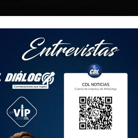
ibremente
 falsificación, los billetes G5 no son utilizados
minales para financiar actividades ilícitas como la trata de
 terrorismo.
ambién los usan, ya que se comercializan en redes sociales.
como TikTok, hay cuentas que ofrecen dólares de alta
nero real, vendiéndolos aproximadamente al 10% de su valor
 falso de USD 20 se vende por USD 2, según la Brigada
cional. El billete de USD 20 es el más falsificado debido a su
ta del Banco Central
lsos como los G5 puede tener un efecto inflacionario en la
precios debido a la mayor cantidad de efectivo en el