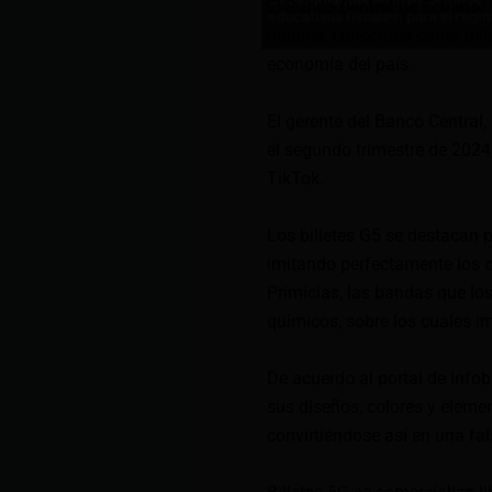
El Banco Central de Ecuador 
dólares, conocidos como bill
economía del país.
El gerente del Banco Central,
el segundo trimestre de 2024
TikTok.
Los billetes G5 se destacan po
imitando perfectamente los c
Primicias, las bandas que lo
químicos, sobre los cuales i
De acuerdo al portal de Infoba
sus diseños, colores y elemen
convirtiéndose así en una fals