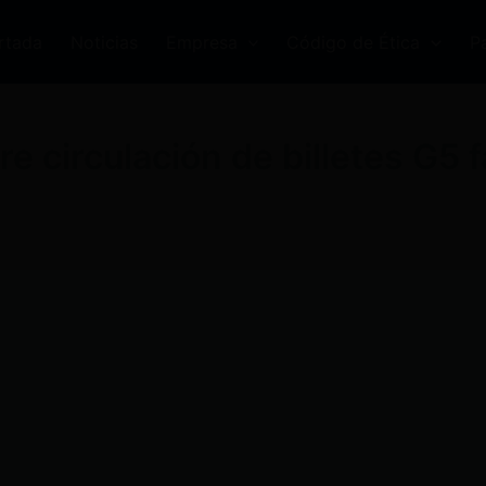
rtada
Noticias
Empresa
Código de Ética
P
re circulación de billetes G5 