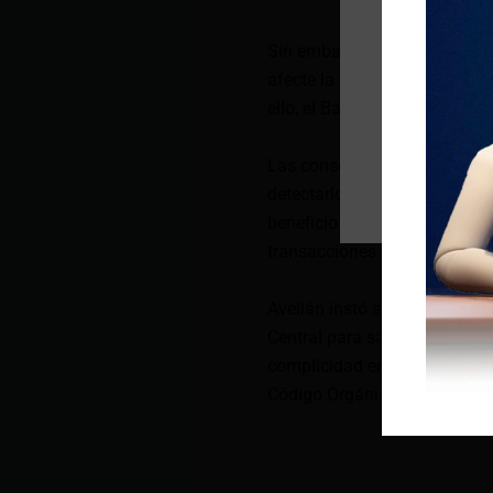
Sin embargo, Avellán señaló 
afecte la dolarización o el flu
ello, el Banco Central lanza
Las consecuencias también af
detectarlos a tiempo, espec
beneficio y hogares de escas
transacciones diarias.
Avellán instó a quienes recib
Central para sacarlos de circ
complicidad en un delito. El 
Código Orgánico Integral Pen