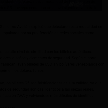
ha identificado una nueva modalidad de falsificación de
etes G5, que representa una amenaza significativa para la
 Guillermo Avellán, explicó que detectaron esta modalidad en
, impulsada por su proliferación en redes sociales como
r su alto nivel de similitud con los billetes auténticos,
olores, diseños y elementos de seguridad. Según el portal
s fabrican lavan billetes de USD 1 y bolívares venezolanos con
mprimen los dólares falsos.
e, los billetes G5 son falsificaciones de alta calidad, ya que
tos de seguridad son casi idénticos a las piezas reales,
ificación ‘AAA’ y volviéndose más difíciles de identificar.