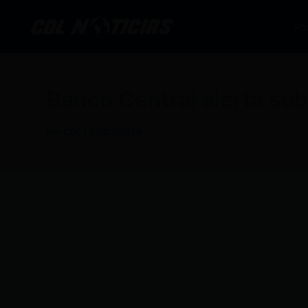
Ir
al
Po
contenido
Banco Central alerta sob
Por
CDL
/
27/07/2024