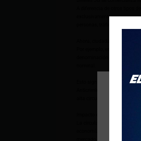
Billetes 5G se comercializa l
A diferencia de otros tipos de
exclusivamente por grupos cri
personas, tráfico de drogas o
Ahora, ciudadanos comunes t
Por ejemplo, en plataformas 
denominación a cambio de di
nominal.
Esto significa que un billete
Anticriminal de la Policía Na
alta circulación en el país.
Impacto económico y respues
La circulación de billetes fa
economía, incrementando los 
mercado.