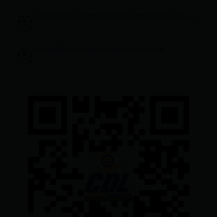
gerenciageneral@ciudadelatacungaonline.com.ec
ventas@ciudadelatacungaonline.com.ec