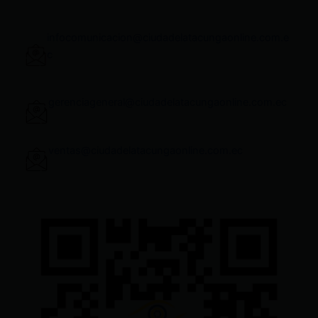
infocomunicacion@ciudadelatacungaonline.com.e
c
gerenciageneral@ciudadelatacungaonline.com.ec
ventas@ciudadelatacungaonline.com.ec