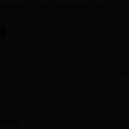
o electrónico y web en este navegador para la próxima vez
SIGU
Furio Valbonesi, padre de la primera dama Lavinia Valbonesi, falleció a los 73 años
ACTOS