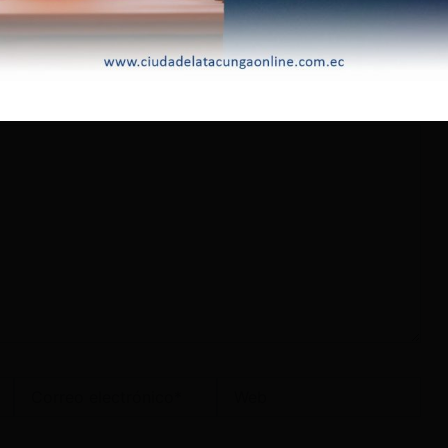
lectrónico no será publicada.
Los campos obligatorios
Correo
Web
electrónico*