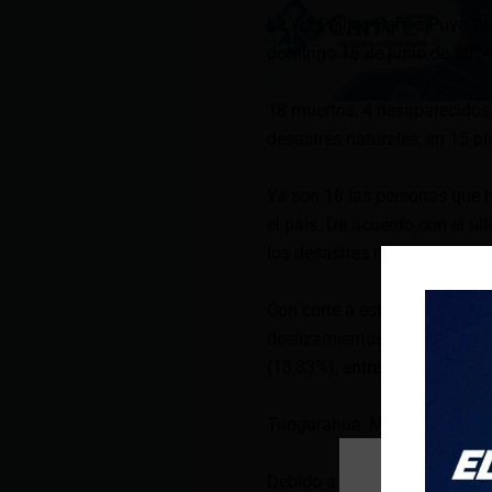
La vía Pelileo-Baños-Puyo fu
domingo 16 de junio de 2024
18 muertos, 4 desaparecidos,
desastres naturales, en 15 pr
Ya son 18 las personas que h
el país. De acuerdo con el úl
los desastres naturales han 
Con corte a este 20 de junio
deslizamientos (37,23%), in
(13,83%), entre otros.
Tungurahua, Morona Santiag
Debido a estos eventos, 18 p