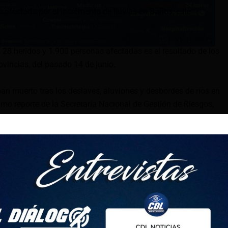
e afectada por el incremento de lluvias en Baños, este
.
 28 heridos y 1.900 personas afectadas es el resultado de los
ovincias, del pasado 14 de junio.
an muerto tras los deslaves, aluviones y desbordes de ríos en
timo reporte de la Secretaría Nacional de Gestión de Riesgos,
afectado a 15 provincias, 41 cantones y 73 parroquias.
, las autoridades reportan 94 eventos adversos, como
undaciones (23,40%), aluviones (15,96%), socavamientos
o, Napo y Chimborazo son las provincias más afectadas.
ersonas fallecieron: 14 en Tungurahua, 3 en Chimborazo y 1