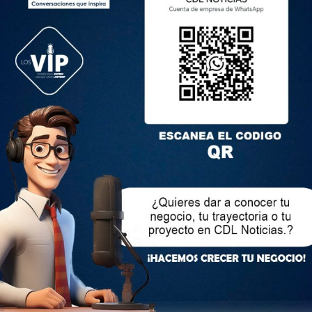
onas resultaron heridas, 1.900 fueron afectadas y 4
parecidos.
encuentran afectadas, 150 personas están damnificadas,
ambién resultaron con daños y 21 quedaron destruidas.
,25 kilómetros de vías de primer orden sufrieron afectaciones.
on víctimas mortales y afectados, el cantón Penipe, en
os, en Tungurahua, fueron declarados en emergencia.
himborazo, Morona Santiago y Napo se activaron los COE
n Penipe, Chambo, Baños y Palora, Biblián y El Chaco, Sucua y
ecieron COE cantonales.