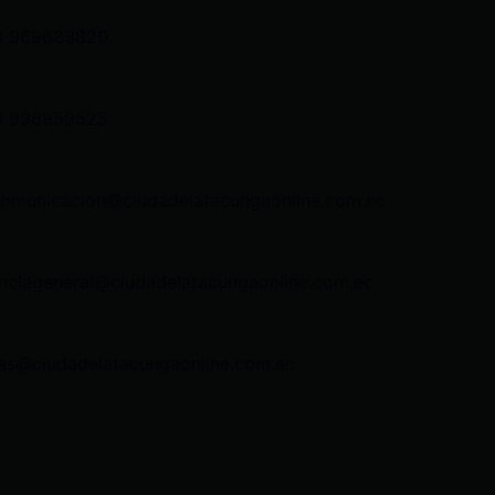
3 969633820
3 998959525
comunicacion@ciudadelatacungaonline.com.ec
nciageneral@ciudadelatacungaonline.com.ec
as@ciudadelatacungaonline.com.ec