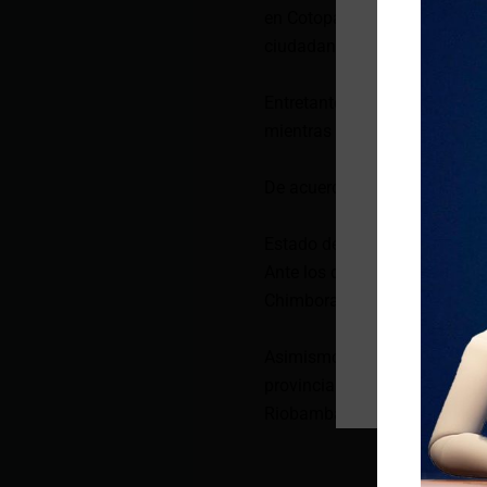
en Cotopaxi. Además, 28 pers
ciudadanos aún siguen desa
Entretanto, 411 familias se 
mientras que 71 viviendas t
De acuerdo con el reporte, 31
Estado de emergencia
Ante los desastres que dejar
Chimborazo, y el cantón Bañ
Asimismo, en Tungurahua, C
provinciales; mientras que e
Riobamba también se establ