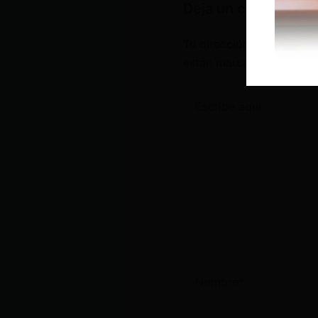
Deja un comentario
Tu dirección de correo e
están marcados con
*
Escribe
aquí...
Nombre*