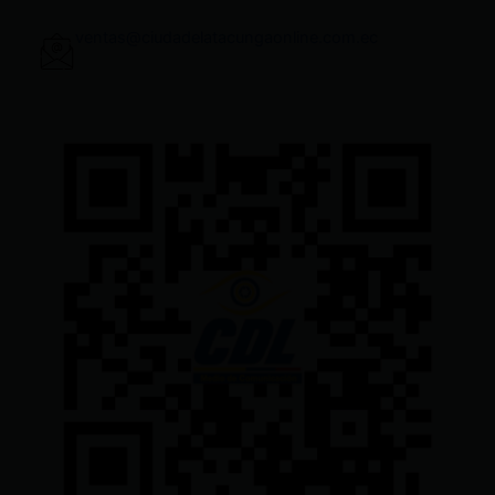
ventas@ciudadelatacungaonline.com.ec