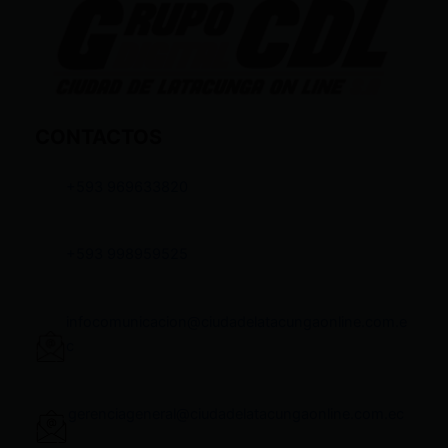
CONTACTOS
+593 969633820
+593 998959525
infocomunicacion@ciudadelatacungaonline.com.e
c
gerenciageneral@ciudadelatacungaonline.com.ec