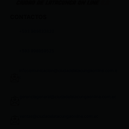
CONTACTOS
+593 969633820
+593 998959525
infocomunicacion@ciudadelatacungaonline.com.e
c
gerenciageneral@ciudadelatacungaonline.com.ec
ventas@ciudadelatacungaonline.com.ec