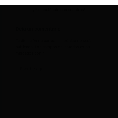
¡Promociónate con nosotros!
Deja un comentario
Tu dirección de correo electrónico no será
publicada.
Los campos obligatorios están
marcados con
*
Escribe
aquí...