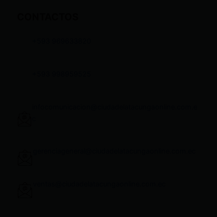
CONTACTOS
+593 969633820
+593 998959525
infocomunicacion@ciudadelatacungaonline.com.e
c
gerenciageneral@ciudadelatacungaonline.com.ec
ventas@ciudadelatacungaonline.com.ec