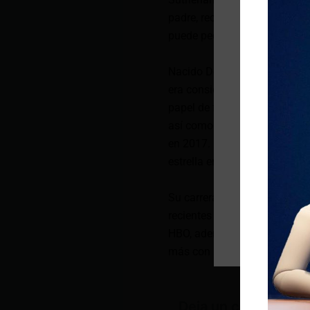
padre, recordando, sin embar
puede pedir más que eso. Una
Nacido Donald McNichol Suth
era considerado por muchos 
papel de funcionario soviétic
así como un par de Globos de
en 2017. Fue nombrado ofici
estrella en el Paseo de la F
Su carrera abarcó más de 50 
recientes como el del magnat
HBO, además del icónico vill
más con las jóvenes generac
Deja un comentario