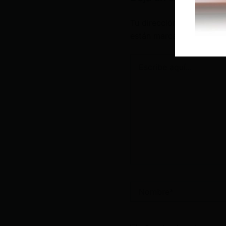
Tu dirección de correo e
están marcados con
*
Escribe
aquí...
Nombre*