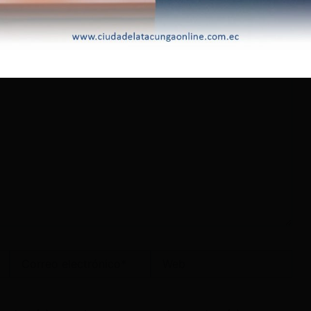
lectrónico no será publicada.
Los campos obligatorios
Correo
Web
electrónico*