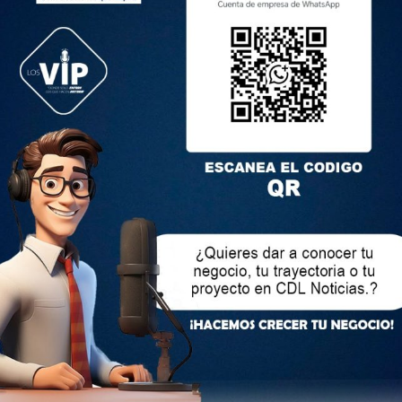
go, que “amaba lo que hacía y hacía lo que amaba, y no se
 vida bien vivida”.
erland en Saint John, Nuevo Brunswick, Canadá, Sutherland
como una leyenda del rubro. El actor ganó un Emmy por su
o en la película de HBO basada en hechos reales “Citizen X”,
 Oro, además de recibir un Óscar honorifico a su trayectoria
al de la Orden de Canadá en 1978 y en 2011 recibió una
ama de Hollywood.
años y 140 créditos cinematográficos, incluidos papeles
e petrolero J. Paul Getty en “Trust” y en “The Undoing” de
ano de la saga de los Juegos del Hambre, donde se popularizó
iones.