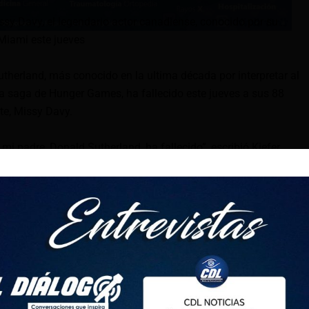
sy Davy, el legendario actor canadiense, conocido por su
 Miami este jueves
utherland, más conocido en la ultima década por interpretar al
a saga de Hunger Games, ha fallecido este jueves a sus 88
te, Missy Davy.
 mi padre, Donald Sutherland, ha fallecido”, escribió Kiefer
 Sutherland, en una publicación en Instagram el jueves.
 de los actores más importantes de la historia del cine.
bueno, malo o feo”.
land, el consagrado actor canadiense?
 murió en Miami luego de batallar con una larga enfermedad,
yores detalles. El actor también era padre de Kiefer
 en la industria, y Keifer lamentó la partida física de su