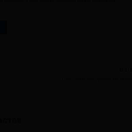
o electrónico y web en este navegador para la próxima vez
SIGU
Sonnenholzner se confronta con Topic: «No necesito que mi papá me solvente ni me defienda»
ACTOS