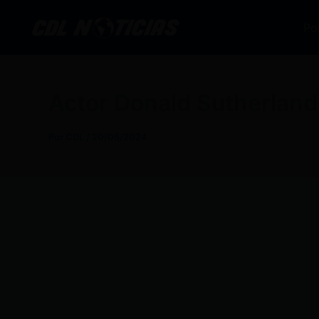
Ir
al
Po
contenido
Actor Donald Sutherlan
Por
CDL
/
20/06/2024