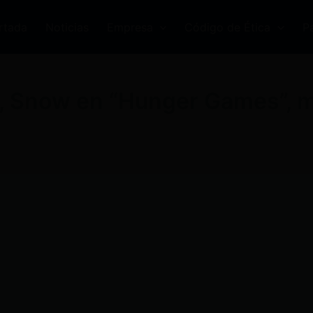
rtada
Noticias
Empresa
Código de Ética
P
d, Snow en “Hunger Games”, m