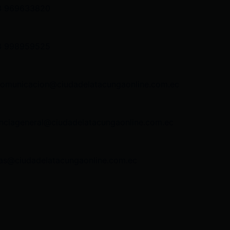
3 969633820
3 998959525
comunicacion@ciudadelatacungaonline.com.ec
nciageneral@ciudadelatacungaonline.com.ec
as@ciudadelatacungaonline.com.ec