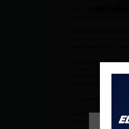
Según informó su agente, Mis
amplia trayectoria, murió en
El legendario actor, Donald S
temible Presidente Snow en l
años, según informó su agen
“Con gran pesar, les digo que
Sutherland, el hijo de Donald
“Personalmente me parece uno
Nunca me amilanó un papel, 
¿De qué murió Donald Suther
Segun su agente, Sutherland
de la que no se ofrecieron ma
Sutherland, también intérprete