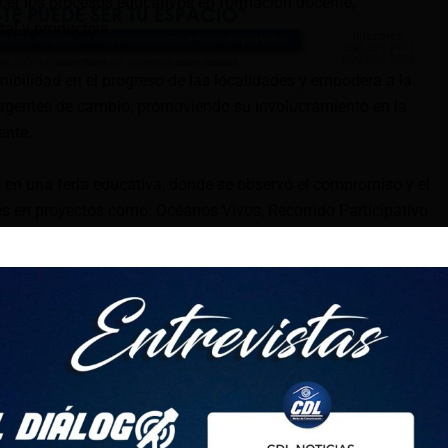
lecer los procesos educativos en formación docente,
tal y productiva.
nibilidad en el progreso de las localidades y empodera a la
gentes de cambio, promoviendo su involucramiento en la
ente.
ó en una feria educativa, donde se observó el compromiso y el
s en proyectos como: Océanos Vivos, Recorrido Participativo
ten construir comunidades fuertes y sostenibles. Queremos
rtancia de vivir en armonía con la naturaleza y actuar de
 a lo largo del tiempo, no solo en la escuela, sino también
”, señaló la ministra.
torial, también se entregaron kits de materiales didácticos y
Unidad Educativa Rumiñahui, donde la primera autoridad