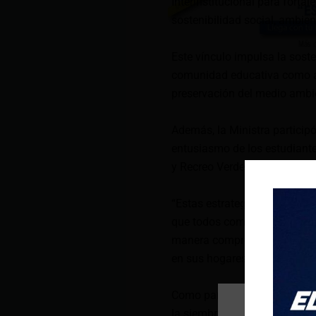
Interinstitucional para forta
sostenibilidad social, ambien
Este vínculo impulsa la soste
comunidad educativa como a
preservación del medio ambi
Además, la Ministra particip
entusiasmo de los estudiante
y Recreo Verde-Reciclaje.
“Estas estrategias nos permi
que todos comprendan la impo
manera comprometida con ella
en sus hogares y comunidades
Como parte de la agenda terri
la siembra de plantas en la 