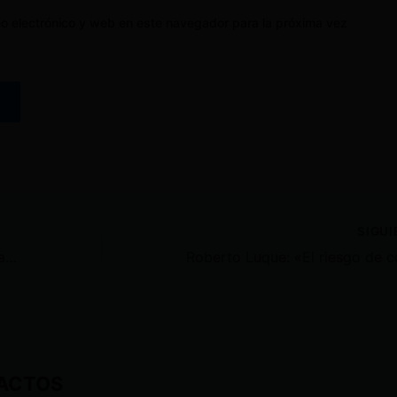
o electrónico y web en este navegador para la próxima vez
SIGU
Patronato Municipal de Latacunga agasajó a 500 niñas y niños por su día
ACTOS