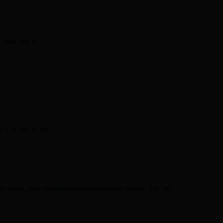
3 969633820
3 998959525
comunicacion@ciudadelatacungaonline.com.ec
nciageneral@ciudadelatacungaonline.com.ec
as@ciudadelatacungaonline.com.ec