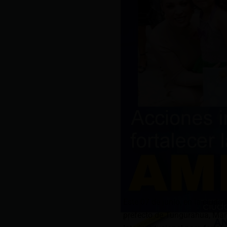
Este 07 de junio, en la ciuda
prefecto de Tungurahua, Ma