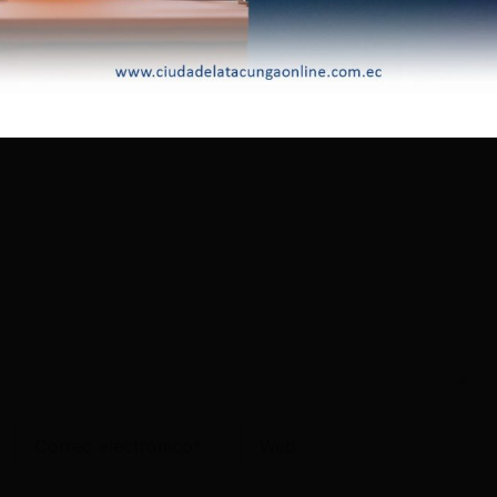
lectrónico no será publicada.
Los campos obligatorios
Correo
Web
electrónico*