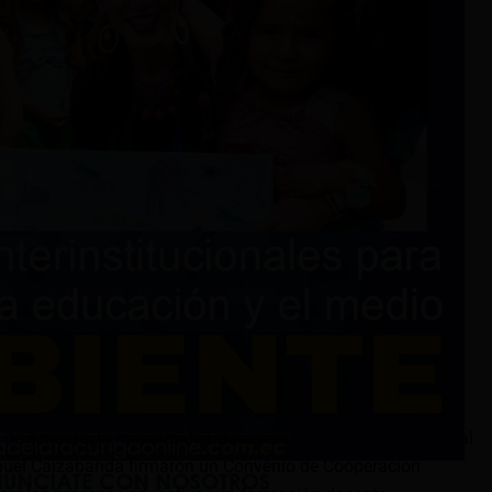
d de Ambato, la ministra de Educación, Alegría Crespo, junto al
nuel Caizabanda firmaron un Convenio de Cooperación