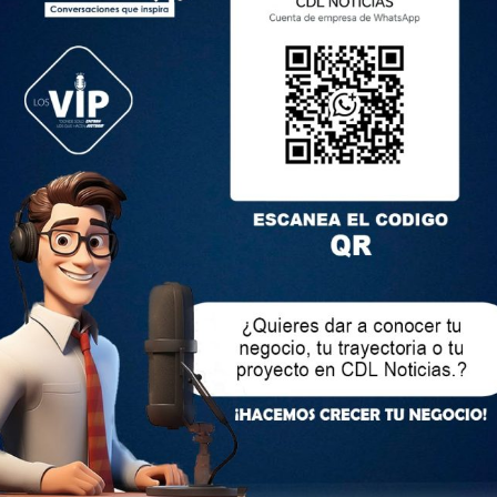
iantes a crear conciencia sobre el cuidado medioambiental y
émico por un país mejor.
 los que nos dan la fuerza para servir a nuestro país. Es un
ía, rectitud y confianza. “Gracias a los docentes
dadera vocación porque forjan el futuro de nuestros
a Crespo, ministra de Educación.
a, la cercanía de las autoridades con los diferentes proyectos
Bajo su liderazgo inspirador encontraremos el impulso
os pasos y nos alienta a cumplir nuestros sueños, un
nsideración por los kits escolares para nuestro plantel. En
cuatorianos expreso mi más sincero reconocimiento por su
elante con la convicción de que juntos construiremos un
es”.