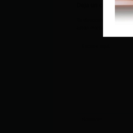
Deja un comentario
Tu dirección de correo e
están marcados con
*
Escribe
aquí...
Nombre*