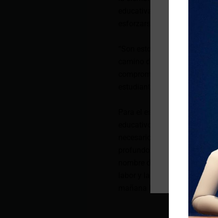
educativa motivó a los estud
esforzarse en el ámbito acad
“Son estos momentos emotivos
camino diario, lleno de valent
comprometidos y con una ver
estudiantes”, destacó Alegrí
Para el estudiante Ariel Ocañ
educativos es fundamental. “
necesario que ilumina nuestr
profundo agradecimiento y co
nombre de los estudiantes e
labor y la animó a seguir ad
mañana lleno de oportunidad