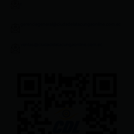
c
gerenciageneral@ciudadelatacungaonline.com.ec
ventas@ciudadelatacungaonline.com.ec