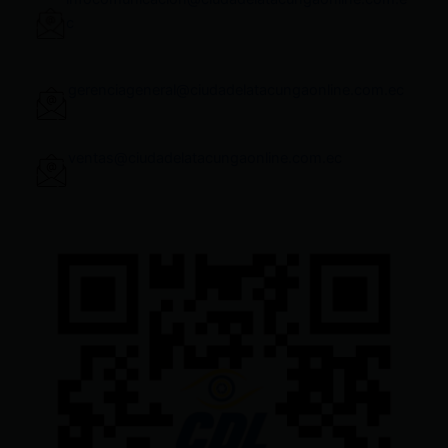
c
gerenciageneral@ciudadelatacungaonline.com.ec
ventas@ciudadelatacungaonline.com.ec