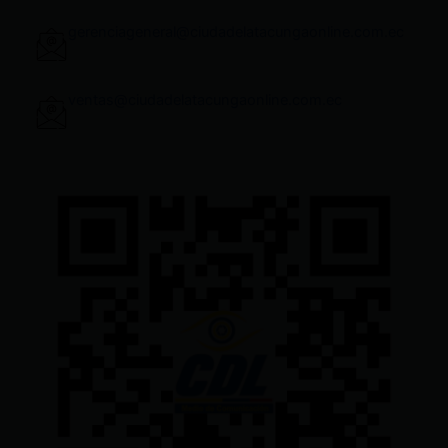
gerenciageneral@ciudadelatacungaonline.com.ec
ventas@ciudadelatacungaonline.com.ec