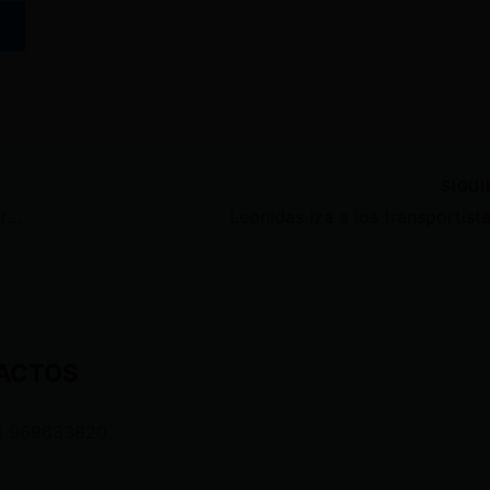
SIGU
José Serrano no descarta denunciar a Daniel Noboa por difamaciones en EEUU
ACTOS
3 969633820