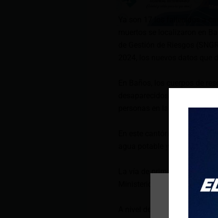
Ya son 17 los fallecidos a ca
muertos se localizaron en Ba
de Gestión de Riesgos (SNGR)
2024, los nuevos datos que d
En Baños, los cuerpos de res
desaparecidos. Este es el ca
personas en las últimas hora
En este cantón hay siete vivi
agua potable y el 20 % del se
La vía de primer orden está
Ministerio de Transporte y O
A nivel del país, la cifra de