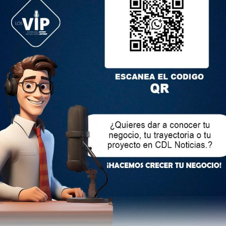
ersonas desaparecidas. Las lluvias en Ecuador dejaron 41
truidas.
s son: Chimborazo, Tungurahua, Morona Santiago, Cañar,
s bienes de Asistencia Humanitaria desde diferentes partes
Ibarra, Portoviejo.
lectrónico no será publicada.
Los campos obligatorios