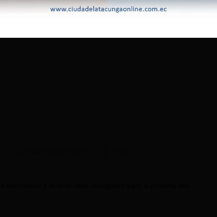
Correo
Web
electrónico*
o electrónico y web en este navegador para la próxima vez