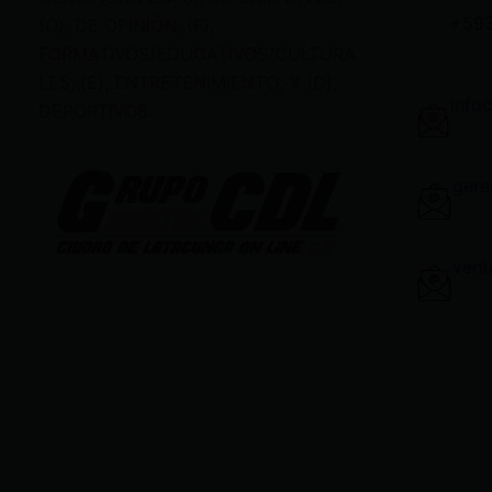
+59
(O), DE OPINIÓN; (F),
FORMATIVOS/EDUCATIVOS/CULTURA
LES; (E), ENTRETENIMIENTO; Y (D),
info
DEPORTIVOS.
gere
vent