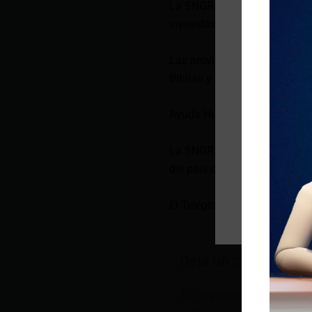
La SNGR informó que hay 4 p
viviendas afectadas y 11 des
Las provincias con más daño
Biblián y Napo.
Ayuda Humanitaria
La SNGR está movilizando má
del país como Quito, Cuenca, 
El Telégrafo
Deja un comentario
Tu dirección de correo e