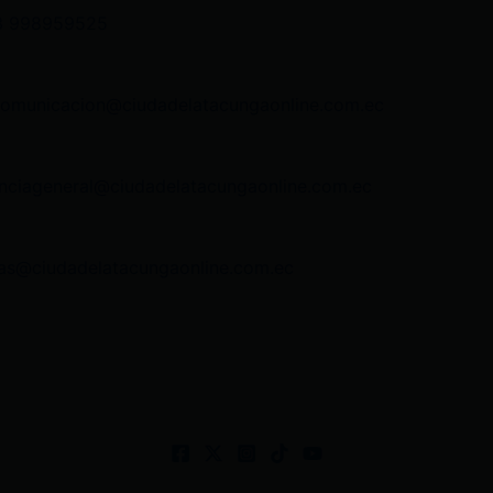
3 998959525
comunicacion@ciudadelatacungaonline.com.ec
nciageneral@ciudadelatacungaonline.com.ec
as@ciudadelatacungaonline.com.ec