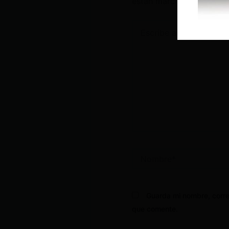
están marcados con
*
Escribe
aquí...
Nombre*
Guarda mi nombre, corre
que comente.