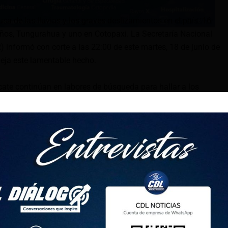
usa de las lluvias y los graves deslizamientos en el país. 16
ños, Tungurahua y uno en Cotopaxi. La Secretaría Nacional
 informó con corte a las 22:00 de este martes, 18 de junio de
eja este lamentable hecho.
cate continúan en labores de búsqueda para hallar a los
ntón más afectado de todo el país y se han localizado 30
s.
endas afectadas y ocho destruidas. El 80 % del servicio de
rvicio de energía eléctrica están afectados.
 afectada, son 30 km aproximadamente, según información del
bras Públicas.
 heridos incrementó a 29 y ya son 1395 las personas afectadas.