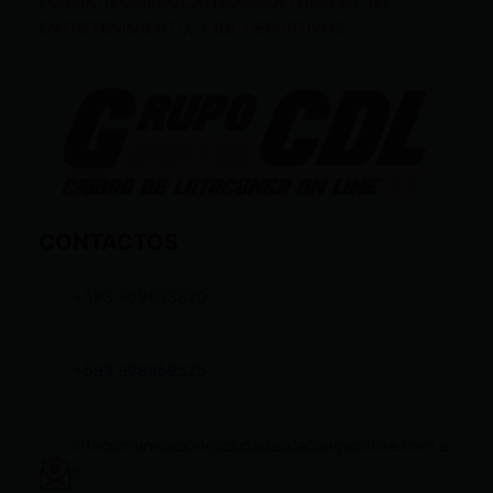
FORMATIVOS/EDUCATIVOS/CULTURALES; (E),
ENTRETENIMIENTO; Y (D), DEPORTIVOS.
CONTACTOS
+593 969633820
+593 998959525
infocomunicacion@ciudadelatacungaonline.com.e
c