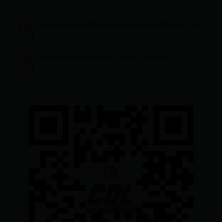
gerenciageneral@ciudadelatacungaonline.com.ec
ventas@ciudadelatacungaonline.com.ec