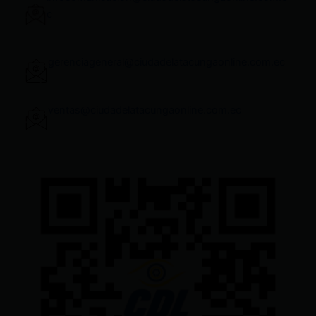
c
gerenciageneral@ciudadelatacungaonline.com.ec
ventas@ciudadelatacungaonline.com.ec