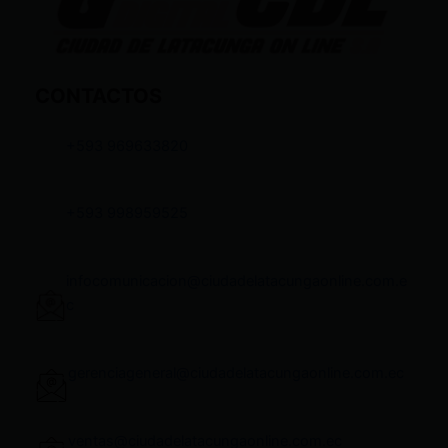
CONTACTOS
+593 969633820
+593 998959525
infocomunicacion@ciudadelatacungaonline.com.e
c
gerenciageneral@ciudadelatacungaonline.com.ec
ventas@ciudadelatacungaonline.com.ec