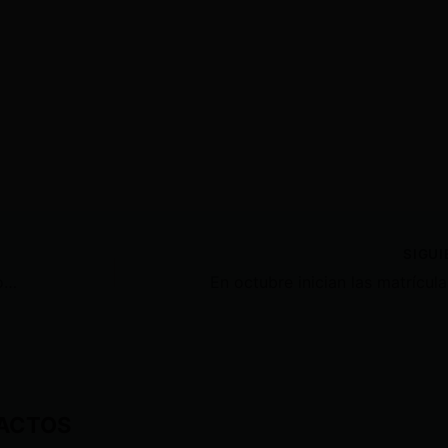
SIGU
E n t e r r ó a su bebé recién nacido en el jardín y se fue de vacaciones a Nueva York
ACTOS