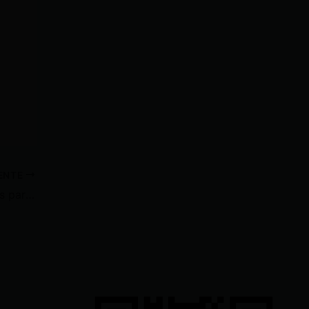
IENTE
En octubre inician las matrículas para la modalidad a distancia educación virtual para personas con escolaridad inconclusa