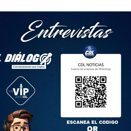
 quienes adelantan las diligencias pertinentes del caso y se
en de aprehensión contra los siguientes ciudadanos: Javier
; Karina Milei, secretaria general de la presidencia argentina;
 de seguridad argentina», expresó Saab en una rueda de prensa.
litos de «robo agravado, legitimación de capitales, privación
ión de hecho punible, interferencia ilícita, inutilización de
elinquir».
s de aprehensión (…) a raíz del incidente del avión de la
or su parte, la Cancillería argentina en un comunicado.
elto por el Poder Judicial, poder independiente sobre el cual
 tener injerencia alguna, en aplicación de un acuerdo
sterio.
nos Aires desde junio de 2022 por una orden judicial durante
 Alberto Fernández- fue vendida a Venezuela por la sancionada