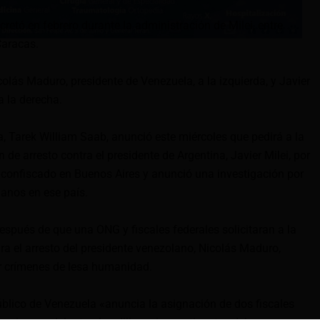
retó en febrero durante la administración de Milei, entre
Caracas.
olás Maduro, presidente de Venezuela, a la izquierda, y Javier
a la derecha.
a, Tarek William Saab, anunció este miércoles que pedirá a la
 de arresto contra el presidente de Argentina, Javier Milei, por
 confiscado en Buenos Aires y anunció una investigación por
anos en ese país.
espués de que una ONG y fiscales federales solicitaran a la
ra el arresto del presidente venezolano, Nicolás Maduro,
r crímenes de lesa humanidad.
Público de Venezuela «anuncia la asignación de dos fiscales