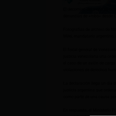
El decomiso del avión se conc
denuncias de «robo» desde 
Fotografías de archivo de Nic
Milei, mandatario argentino, 
El fiscal general de Venezuel
justicia venezolana una orden
el caso de un avión de carga
violaciones de derechos hum
La declaración llega un día d
justicia argentina que ordena
como parte de una causa po
En respuesta, el Ministerio 