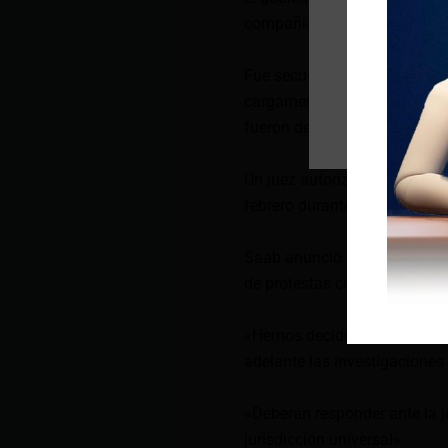
compañía aérea iraní Mahan 
Fue secuestrada por las aut
cargamento de piezas automot
fueron detenidos y posterior
Un juez autorizó el decomiso
febrero durante la administr
Saab anunció igualmente una
de protestas contra el gobier
«Hemos decidido designar un
adelante las investigaciones 
«Deberán responder ante la j
jurisdicción universal».