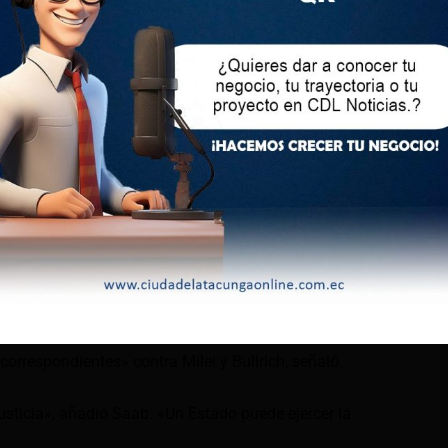
Air.
oridades argentinas cuando llegó de México con un
rices. Los tripulantes -14 venezolanos y cinco iraníes-
mente liberados.
 del avión por parte de Estados Unidos, que se concretó en
ación de Milei entre denuncias de «robo» desde Caracas.
 investigación por crímenes de lesa humanidad en el control
no derechista, que calificó de «genocidio».
 fiscal especializado en derechos humanos para que
correspondientes» contra Milei y Bullrich, señaló.
usticia», añadió Saab. «Un Estado puede ejercer la