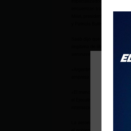
especializados en la materia,
encuentran tramitando la ord
Milei, presidente de Argentina
y Patricia Bullrich, ministra
Saab dijo que imputará los de
ilegítima de libertad, simulac
aeronave y asociación para d
«Argentina repudia las ordene
empresa Emtrasur», indicó, p
«El mencionado caso fue resu
el Ejecutivo no puede ni debe
internacional», añadió el mini
La aeronave -retenida en Bue
el gobierno del izquierdista