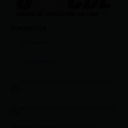
CONTACTOS
+593 969633820
+593 998959525
infocomunicacion@ciudadelatacungaonline.com.e
c
gerenciageneral@ciudadelatacungaonline.com.ec
ventas@ciudadelatacungaonline.com.ec