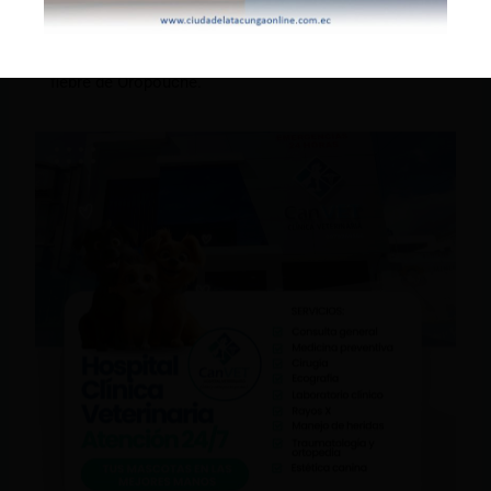
aumenta la presencia de mosquitos en muchas
regiones del mundo y así crece el riesgo de
propagación de enfermedades como el dengue y la
fiebre de Oropouche.