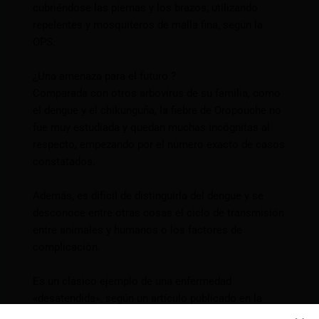
cubriéndose las piernas y los brazos, utilizando
repelentes y mosquiteros de malla fina, según la
OPS.
¿Una amenaza para el futuro ?
Comparada con otros arbovirus de su familia, como
el dengue y el chikunguña, la fiebre de Oropouche no
fue muy estudiada y quedan muchas incógnitas al
respecto, empezando por el número exacto de casos
constatados.
Además, es difícil de distinguirla del dengue y se
desconoce entre otras cosas el ciclo de transmisión
entre animales y humanos o los factores de
complicación.
Es un clásico ejemplo de una enfermedad
«desatendida», según un artículo publicado en la
revista Lancet Infectious Diseases.