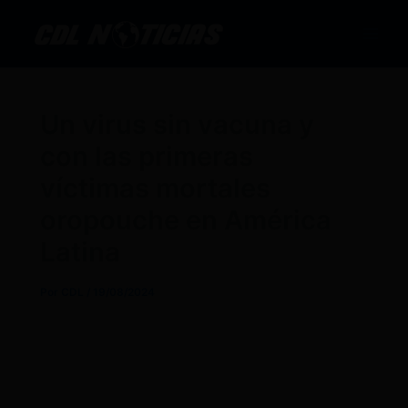
Ir
al
contenido
Un virus sin vacuna y
con las primeras
víctimas mortales
oropouche en América
Latina
Por
CDL
/
19/08/2024