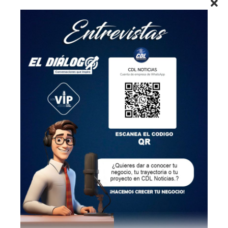
El virus «tiene el potencial de convertirse en una
amenaza significativa», dada su presencia en
diferentes ambientes, la cantidad de especies que
pueden transmitirlo y el riesgo de complicaciones
graves, según los autores del artículo.
Según Concetta Castilletti, las autoridades
regionales, nacionales e internacionales necesitan
comunicarse más y prepararse para posibles
epidemias.
«Hay que esperar lo inesperado, como debería
habernos enseñado la pandemia de covid-19», dice la
científica italiana.
Los expertos también han alertado en los últimos
años sobre el impacto del calentamiento global, que