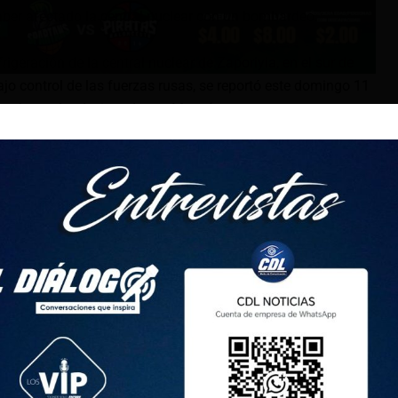
ber afectado la central nuclear con un bombardeo.
frigeración de la central nuclear de Zaporiyia, en el sur de
jo control de las fuerzas rusas, se reportó este domingo 11
el gobernador designado por Moscú.
 de Energodar por las fuerzas armadas ucranianas provocó
 refrigeración», declaró Yevgeny Balitsky en Telegram. La
s grande de Europa, está ocupada por las tropas de Moscú
va militar rusa en Ucrania hace dos años y medio.
ismo Internacional de Energía Atómica (OIEA), no se
n la seguridad nuclear de Zaporiyia.
n salir una densa humareda negra del área norte» del sitio
xplosiones por la noche», dijo el organismo de la ONU en X.
pacto para la seguridad nuclear», añadió la OIEA, que