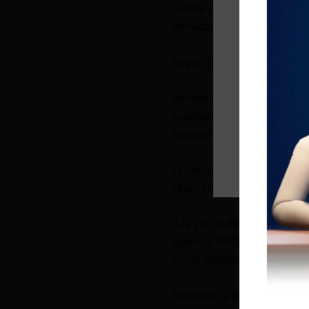
cuenta con un equipo de exp
armadas rusas.
Según autoridades, el incend
Balitski aseguró que los niv
superaban la norma.»En el lu
Situaciones de Emergencias.
El funcionario pidió a la po
«bajo control», aseguró.
A la vez, la directora de co
agencia TASS que se trata de
sufría daños como consecue
Mientras, la portavoz de Ext