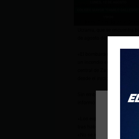
Rusia acusa a Ucrania de ha
Un incendio en la torre de re
Ucrania, que se encuentra ba
de agosto de 2024, indicó 
«El bombardeo de la ciudad
un incendio en el sistema de
central de Zaporiyia, la má
desde el inicio de la ofensi
Sin embargo, según el Organ
informó de ningún impacto e
«Los expertos del OIEA viero
tras haber oído «múltiples e
«No se informó de ningún im