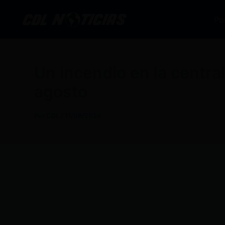
Ir
al
Po
contenido
Un incendio en la central
agosto
Por
CDL
/
11/08/2024