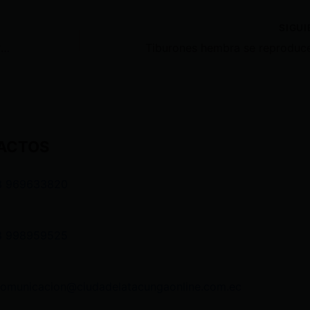
SIGU
Pago a miembros de junta receptora hasta el 30 de agosto
ACTOS
3 969633820
3 998959525
comunicacion@ciudadelatacungaonline.com.ec