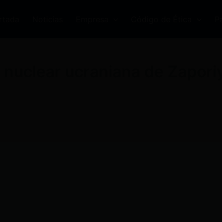
rtada
Noticias
Empresa
Código de Ética
P
 nuclear ucraniana de Zaporiy