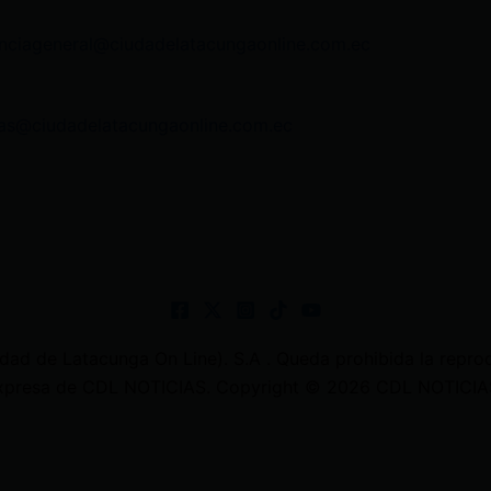
nciageneral@ciudadelatacungaonline.com.ec
as@ciudadelatacungaonline.com.ec
 de Latacunga On Line). S.A . Queda prohibida la reprodu
 expresa de CDL NOTICIAS. Copyright © 2026 CDL NOTICIAS