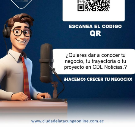
ertos en la central ucraniana, ocupada por las fuerzas
io en la central nuclear está bajo control
eles de radiación en torno a la planta y en Energodar no
gar del incendio trabajan especialistas del Ministerio de
 Se está extinguiendo el fuego», agregó.
blación que mantuviera la calma, porque la situación estaba
municaciones de la central, Yevgueniya Yashina, dijo a la
 la primera vez que la infraestructura de la central nuclear
ncia de un ataque de las fuerzas ucranianas.
eriores de Rusia, María Zajárova, acusó a Kiev de someter al