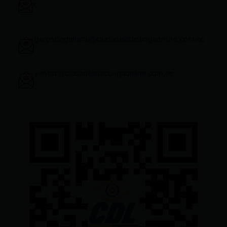
c
gerenciageneral@ciudadelatacungaonline.com.ec
ventas@ciudadelatacungaonline.com.ec