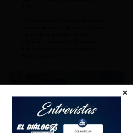
ellos.
Ls familiares confirmaron que el hombre
tenía antecedentes penales por robo, pero
que ya había estaba libre al cumplir su
sentencia. Por ahora, los uniformados
buscan a los otros sospechosos que
huyeron en la moto.