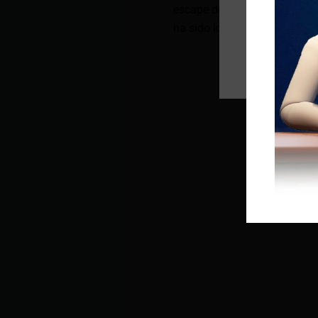
escape de Adolfo Macías Vill
ha sido localizado y recaptu