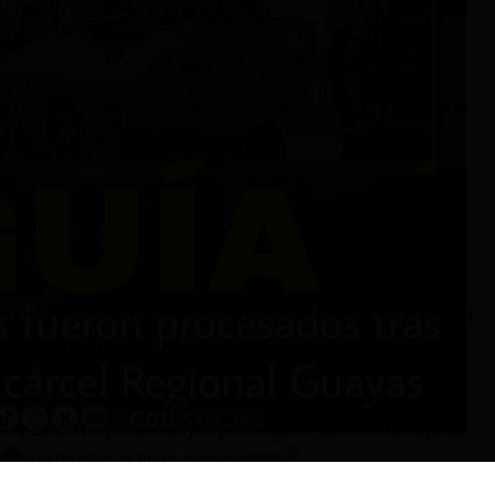
iva contra los reclusos y ordenó presentación periódica para el
n quien habría facilitado la llave de la celda.
de 2024 se realizó la audiencia de formulación de cargos
e la cárcel Regional Guayas por evasión. Eso tras la fuga de
de uno de ellos el fin de semana.