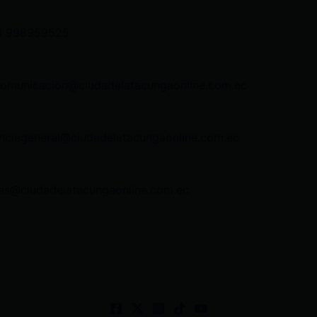
3 998959525
comunicacion@ciudadelatacungaonline.com.ec
nciageneral@ciudadelatacungaonline.com.ec
as@ciudadelatacungaonline.com.ec