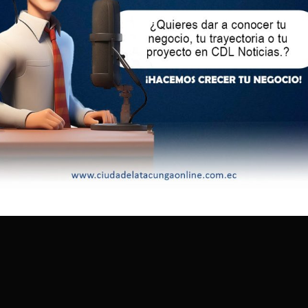
amar, alias Fito. El cabecilla máximo de Los Choneros aún no
rado por las autoridades.