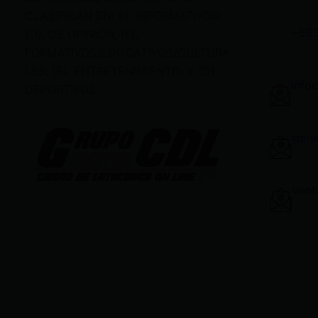
CLASIFICAN EN: (I), INFORMATIVOS;
+59
(O), DE OPINIÓN; (F),
FORMATIVOS/EDUCATIVOS/CULTURA
LES; (E), ENTRETENIMIENTO; Y (D),
info
DEPORTIVOS.
gere
vent