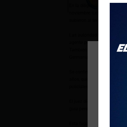
En la diligencia judicial, se 
noviembre. Los reclusos eran 
subieron al techo y pretendí
Las autoridades tomaron las
agente penitenciario les habr
También tenían un alicate par
Germania, en el norte de Gua
Se confirmó que un reo logró
años, quien registra procesos
policiales decomisaron un cel
El juez dictó prisión prevent
guía penitenciario ordenó pre
Esta fuga ocurrió en la mism