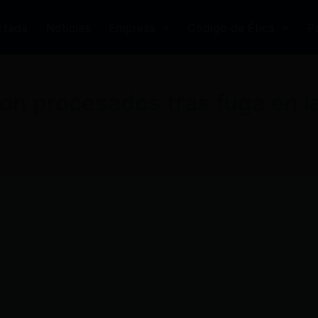
rtada
Noticias
Empresa
Código de Ética
P
ron procesados tras fuga en l