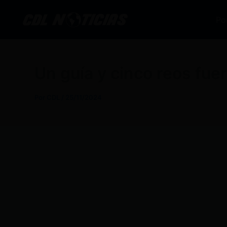
Ir
al
Po
contenido
Un guía y cinco reos fue
Por
CDL
/
25/11/2024