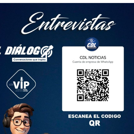
detalló que la alerta de fuga fue a las 05:15 del sábado 23 de
de la celda 301 del ala 7 en el pabellón cuatro. Ellos
a descender con una soga.
 versiones de los sospechosos, quienes indicaron que un
ía facilitado una llave para que abran la puerta de la celda.
a dañar la reja que divide la cárcel con el sector de La
yaquil.
 escapar. Fue identificado como Carlos Alfredo M. M., de 33
 por asesinato. Entre las evidencias, las autoridades
ular, un cargador, dos llaves y una soga.
iva contra los cinco reos recapturados. Mientras que para el
sentaciones periódicas y la prohibición de salida del país.
a cárcel donde el pasado 7 de enero de 2024, se conoció el