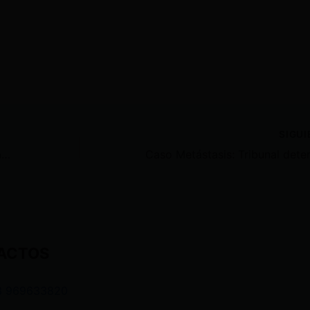
SIGU
Una persona fa lle ci da deja fatal accidente en el norte de Quito
ACTOS
3 969633820