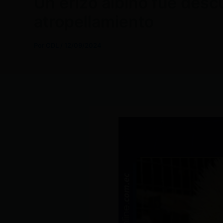
Un erizo albino fue descu
atropellamiento
Por
CDL
/
12/09/2024