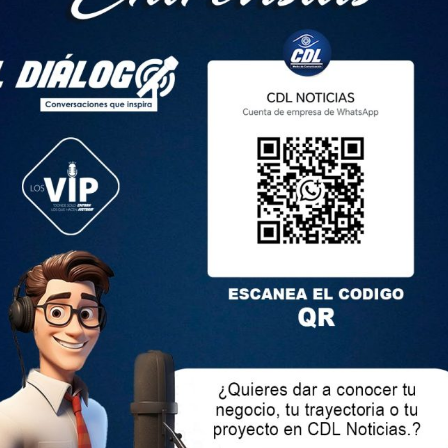
 distribuye desde Panamá hasta el oeste de Ecuador, a través
ia, detalló la fuente.
e rescatado en diciembre pasado cuando atravesaba una
rotector La Perla, ubicado en Santo Domingo de los Tsáchilas.
tiverio en un centro de rescate, pero desafortunadamente
as, mientras recibía atención veterinaria», añadió.
racción del ADN del ejemplar para confirmar su identificación y
hembra vieja que exhibe púas amarillentas en el dorso y púas
os son rojos, mientras que el hocico, las orejas, las manos y
n ha sido desarrollada por Jorge Brito, Pamela Lojan, Jason