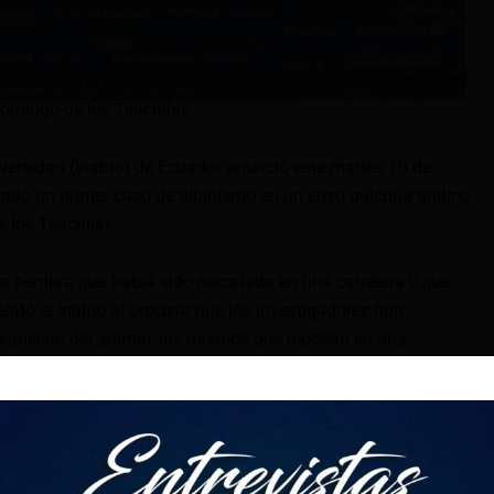
o cuando atravesaba una carretera cerca del Bosque Protector
Domingo de los Tsáchilas.
diversidad (Inabio) de Ecuador anunció este martes 10 de
do un primer caso de albinismo en un erizo quichua andino
 los Tsáchilas.
na hembra que había sido rescatada en una carretera y que
elató el Inabio al precisar que los investigadores han
 esqueleto del animal, los mismos que reposan en una
ispone el Instituto.
 científico es ‘Coendou quichua’, es una especie endémica del