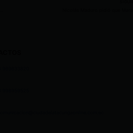
SIGU
ica fue arrestado en República Dominicana por grabar en el metro sin permiso
ACTOS
3 969633820
3 998959525
comunicacion@ciudadelatacungaonline.com.ec