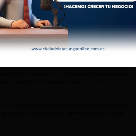
representan al Inabio, el Bosque Protector La Perla, Photo
Cóndor Andino.
icó que el albinismo es unas afecciones teratológicas que se
os como peces, reptiles, anfibios, aves y varios grupos de
s.
una de las 16 especies que componen el género Coendou y se
rsal completamente espinoso, con púas defensivas bicolores y
eportado anomalías de coloración para esta especie», remarcó
pública que busca generar conocimiento y desarrollar ciencia,
garantizar la conservación del patrimonio natural del país.