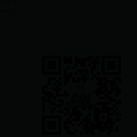
IENTE
Nicolás Maduro pidió que Maradona «ja le las patas» del presidente Milei.