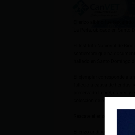
El erizo albino fue rescatad
La Perla, ubicado en Santo 
El Instituto Nacional de Bio
septiembre que ha documenta
hallado en Santo Domingo de
El ejemplar corresponde a u
falleció a causa de heridas, r
preservado la piel, cráneo y
colección de mamíferos que d
Rescate el erizo
El erizo andino, cuyo nombre