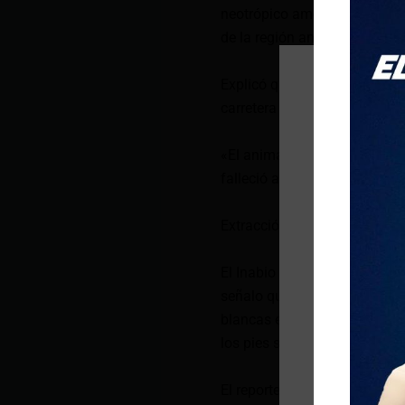
neotrópico americano que se
de la región andina de Colomb
Explicó que el espécimen fu
carretera cerca del Bosque P
«El animal se mantuvo en cau
falleció a causa de sus herid
Extracción del ADN
El Inabio relató sobre la ext
señalo que se trata de «una 
blancas en el vientre. Los oj
los pies son rosados».
El reporte de la investigació