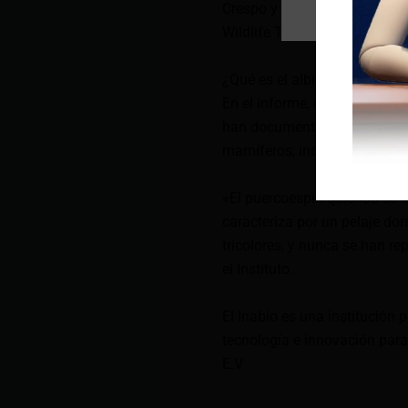
Crespo y Jaime Culebras que 
Wildlife Tours y Fundación 
¿Qué es el albinismo?
En el informe, el Inabio expl
han documentado en vertebrad
mamíferos, incluidos roedore
«El puercoespín quichua es 
caracteriza por un pelaje do
tricolores, y nunca se han r
el Instituto.
El Inabio es una institución 
tecnología e innovación para 
E.V